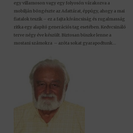
egy villamoson vagy egy folyosón várakozva a
mobilján böngészte az Adattárat, éppúgy, ahogy a mai
fiatalok teszik – ez a fajta kíváncsiság és rugalmasság
ritka egy alapító generációs tag esetében. Kedvcsináló
terve négy éve készült. Biztosan büszke lenne a
mostani számokra – azóta sokat gyarapodtunk…