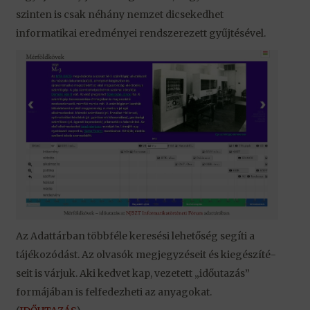
szinten is csak néhány nemzet dicsekedhet
informatikai eredményei rendszerezett gyűjtésével.
Az Adattárban többféle keresési lehe­tőség segíti a
tájéko­zódást. Az olvasók megjegyzéseit és kiegé­szíté­
seit is várjuk. Aki kedvet kap, vezetett „időutazás”
formájában is felfedezheti az anyagokat.