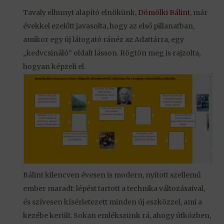
Tavaly elhunyt alapító elnökünk,
Dömölki Bálint
, már
évekkel ezelőtt javasolta, hogy az első pillanatban,
amikor egy új látogató ránéz az Adattárra, egy
„kedvcsináló” oldalt lásson. Rögtön meg is rajzolta,
hogyan képzeli el.
Bálint kilencven évesen is modern, nyitott szellemű
ember maradt: lépést tartott a technika változásaival,
és szívesen kísérletezett minden új eszközzel, ami a
kezébe került. Sokan emlékszünk rá, ahogy útközben,