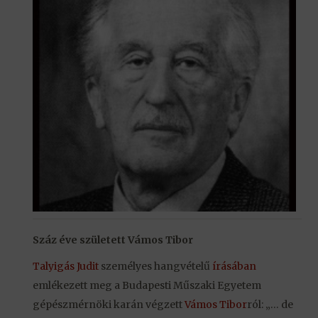
Száz éve született Vámos Tibor
Talyigás Judit
személyes hangvételű
írásában
emlékezett meg a Budapesti Műszaki Egyetem
gépészmérnöki karán végzett
Vámos Tibor
ról: „… de