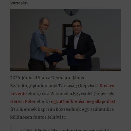
kapcsán
2026. június 18-án a Neumann János
Számítógéptudományi Társaság (képviseli:
Kovács
Levente
elnök) és a Wikimédia Egyesület (képviseli:
Gervai Péter
elnök)
együttműködési megállapodást
írt alá, ennek kapcsán közreadunk egy számunkra
különösen fontos felhívást.
“A Felek közös célja a tudományos, műszaki és