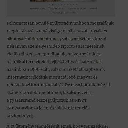
Folyamatosan bővülő gyűjtemé­nyünkben megtaláljuk
meghatározó személyiségeink életrajzát, írásait és
alkotásaik dokumentumait, sőt az idősebbek közül
néhányan személyes videó riportban is mesélnek
életükről. Azt is megtudhatjuk, milyen számítás­
technikai termékeket fejlesztettek és használtak
hazánkban 1990 előtt, valamint ízelítőt kaphatunk
infor­matikai életünk meghatározó magyar és
nemzetközi konferenciáiról. De olvashatunk még itt
számos kordoku­mentumot, kézikönyvet is.
Egyszersmind összegyűjtöttük az NJSZT
könyvtárában a jelentősebb konferenciák
közleményeit.
A gyűjtemény jelentőségét emeli, hogy nemzetközi