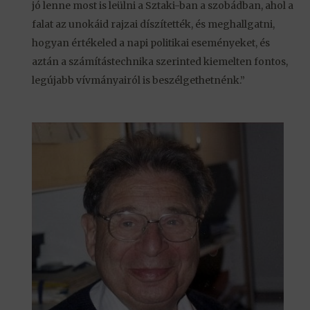
jó lenne most is leülni a Sztaki-ban a szobádban, ahol a
falat az unokáid rajzai díszítették, és meghallgatni,
hogyan értékeled a napi politikai eseményeket, és
aztán a számítástechnika szerinted kiemelten fontos,
legújabb vívmányairól is beszélgethetnénk.”