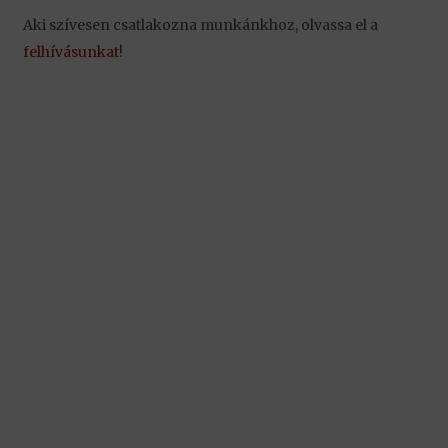
Aki szívesen csatlakozna mun­kánk­hoz, olvassa el a
felhívá­sunkat
!