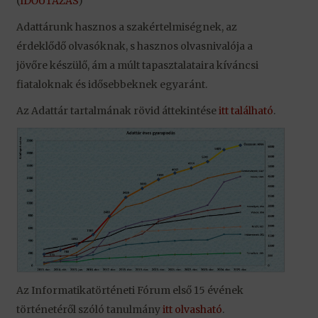
(
IDŐUTAZÁS
)
Adattárunk hasznos a szakértel­miségnek, az
érdeklődő olvasóknak, s hasznos olvasnivalója a
jövőre készülő, ám a múlt tapasztalataira kíváncsi
fiataloknak és idősebbeknek egyaránt.
Az Adattár tartalmának rövid átte­kintése
itt található
.
Az Informatika­történeti Fórum első 15 évének
történetéről szóló tanulmány
itt olvasható
.