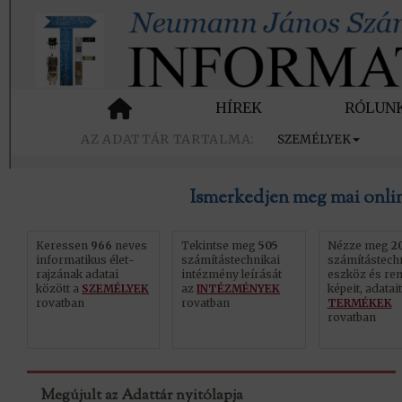
HÍREK
RÓLUN
SZEMÉLYEK
iTF Adattár, NJSZT Inform
Ismerkedjen meg mai onlin
Keressen
966
neves
Tekintse meg
505
Nézze meg
2
in­for­ma­ti­kus élet­
szá­mí­tás­tech­ni­kai
szá­mí­tás­tech­
rajz­á­nak ada­tai
in­téz­mény le­í­rá­sát
eszköz és ren
között a
SZEMÉLYEK
az
INTÉZMÉNYEK
képeit, ada­tait
rovatban
rovatban
TERMÉKEK
rovatban
Megújult az Adattár nyitólapja