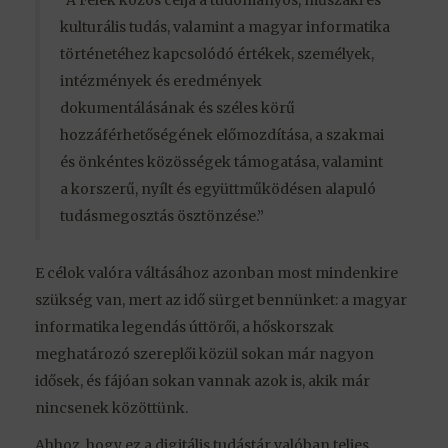
kulturális tudás, valamint a magyar informatika
történetéhez kapcsolódó értékek, személyek,
intézmények és eredmények
dokumentálásának és széles körű
hozzáférhetőségének előmozdítása, a szakmai
és önkéntes közösségek támogatása, valamint
a korszerű, nyílt és együttműködésen alapuló
tudásmegosztás ösztönzése.”
E célok valóra váltásához azonban most mindenkire
szükség van, mert az idő sürget bennünket: a magyar
informatika legendás úttörői, a hőskorszak
meghatározó szereplői közül sokan már nagyon
idősek, és fájóan sokan vannak azok is, akik már
nincsenek közöttünk.
Ahhoz, hogy ez a digitális tudástár valóban teljes