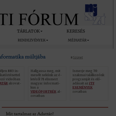
TÁRLATOK
KERESÉS
RENDEZVÉNYEK
MÉDIATÁR
nformatika múltjába
⏸️
Szünet
éljen
883
in­
Hall­gas­sa meg, mit
Ismerje meg
70
­ka​tör­té­net­tel
mesélt nekünk az é­
szak­mai ta­lál­ko­zónk
ko­zó videóban
le­té­ről
71
el­is­mert
prog­ram­ját és elő­
ATÁR
al­ro­vat­
magyar in­for­ma­ti­
adá­sa­it az
iTF
kus a
ESEMÉNYEK
VIDEÓPORTRÉK
al­
rovatban
ro­vat­ban
Mit tartalmaz az Adattár?