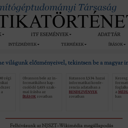
K
iTF ESEMÉNYEK
ADATTÁR
INTÉZMÉNYEK
TERMÉKEK
ÍRÁSOK
atikatörténeti Fórum
e világunk előzményeivel, tekintsen be a magyar i
00
régi
Ol­vas­son bele az in­
Kutasson
1,534
hazai
Keresg
ni­kai
for­ma­ti­ká­hoz kap­
in­for­ma­ti­kai kon­fe­
for­ma­ti
d­szer
cso­ló­dó
1,455
szak­
ren­ci­a ada­ta­i­ban a
fog­lal­
 a
mai írásba az
RENDEZVÉNYEK
a
MÉDI
ÍRÁSOK
rovatban
rovatban
ban
Felhívásunk az NJSZT–Wikimédia megállapodás