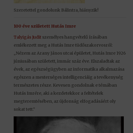
Szeretettel gondolunk Bálintra, hiányzik!
100 éve született Hutás Imre
Talyigás Judit
személyes hangvételű írásában
emlékezett meg a Hutás Imre tüdőszakorvosról:
„Nézem az Arany János utcai épületet, Hutás Imre 1926
júniusában született, immár száz éve. Elszaladtak az
évek, az egészségügyben az informatika alkalmazása
egészen a mesterséges intelligenciáig a tevékenység
természetes része. Kevesen gondolnak e témában
Hutás Imrére, aki a kezdetekkor a feltételek
megteremtésében, az újdonság elfogadásáért oly
sokat tett.”