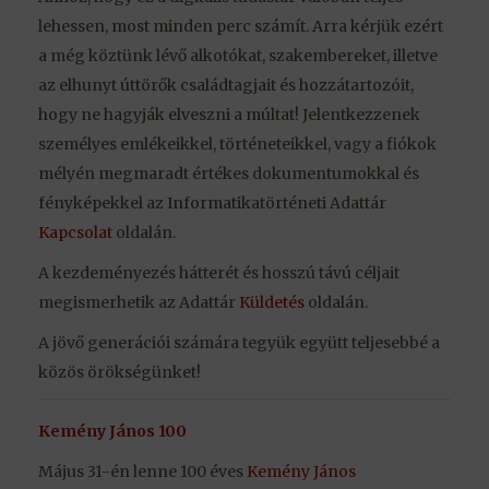
lehessen, most minden perc számít. Arra kérjük ezért
a még köztünk lévő alkotókat, szakembereket, illetve
az elhunyt úttörők családtagjait és hozzátartozóit,
hogy ne hagyják elveszni a múltat! Jelentkezzenek
személyes emlékeikkel, történeteikkel, vagy a fiókok
mélyén megmaradt értékes dokumentumokkal és
fényképekkel az Informatikatörténeti Adattár
Kapcsolat
oldalán.
A kezdeményezés hátterét és hosszú távú céljait
megismerhetik az Adattár
Küldetés
oldalán.
A jövő generációi számára tegyük együtt teljesebbé a
közös örökségünket!
Kemény János 100
Május 31-én lenne 100 éves
Kemény János