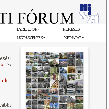
TÁRLATOK
KERESÉS
RENDEZVÉNYEK
MÉDIATÁR
ezési
ek
és
ődök
vábbi