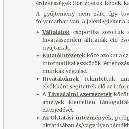
érdekességek (történetek, képek, 
A gyűjtemény nem zárt, így tov
folyamatban van. A jelenlegieket a
Vállalatok
csoportba soroltuk
hivatásszerűen állítanak elő és/
nyújtanak.
Kutatóintézetek
közé azokat a s
informatikai eszközök létrehozás
munkák végzése.
Hivataloknak
tekintettük min
elsőkként segítették elő az informa
A
Társadalmi szervezetek
között
amelyek kiemelten támogatták 
elterjedését.
Az
Oktatási intézmények,
pedig
oktatásában és/vagy ilyen témákb