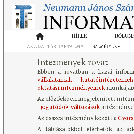
HÍREK
RÓLUN
SZEMÉLYEK
Intézmények rovat
Ebben a rovatban a hazai informa
vállalatainak
,
kutatóintézeteinek
oktatási intézményeinek
munkájáró
Az előzőekben megjelenített inté
-jogutódok-változások
intézmények 
Az összes intézmény között a
Gyors
A táblázatokból elérhetők az ado