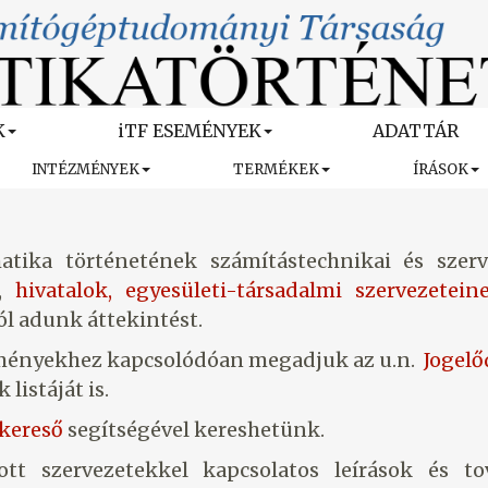
K
iTF ESEMÉNYEK
ADATTÁR
INTÉZMÉNYEK
TERMÉKEK
ÍRÁSOK
tika történetének számítástechnikai és szerv
,
hivatalok,
egyesületi-társadalmi szervezetein
l adunk áttekintést.
zményekhez kapcsolódóan megadjuk az u.n.
Jogel
listáját is.
kereső
segítségével kereshetünk.
tt szervezetekkel kapcsolatos leírások és to