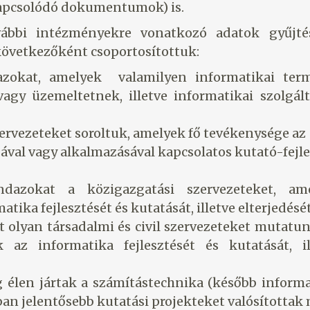
kapcsolódó dokumentumok) is.
ábbi intézményekre vonatkozó adatok gyűjté
 következőként csoportosítottuk:
 azokat, amelyek valamilyen informatikai ter
vagy üzemeltetnek, illetve informatikai szolgált
zervezeteket soroltuk, amelyek fő tevékenysége az
ával vagy alkalmazásával kapcsolatos kutató-fejl
dazokat a közigazgatási szervezeteket, am
tika fejlesztését és kutatását, illetve elterjedését
 olyan társadalmi és civil szervezeteket mutatun
az informatika fejlesztését és kutatását, il
 élen jártak a számítástechnika (később informa
an jelentősebb kutatási projekteket valósítottak