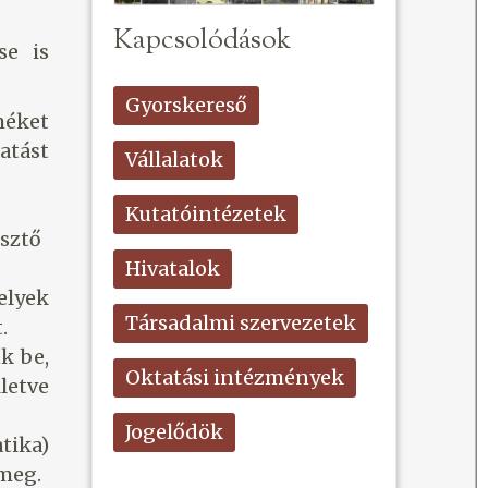
Kapcsolódások
se is
Gyorskereső
méket
atást
Vállalatok
Kutatóintézetek
esztő
Hivatalok
elyek
Társadalmi szervezetek
.
k be,
Oktatási intézmények
letve
Jogelődök
tika)
 meg.