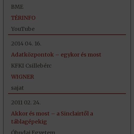
BME
TÉRINFO
YouTube
2014 04. 16.
Adatközpontok – egykor és most
KFKI Csillebérc
WIGNER
sajat
2011 02. 24.
Akkor és most – a Sinclairtől a
táblagépekig
Óbudai Egyetem