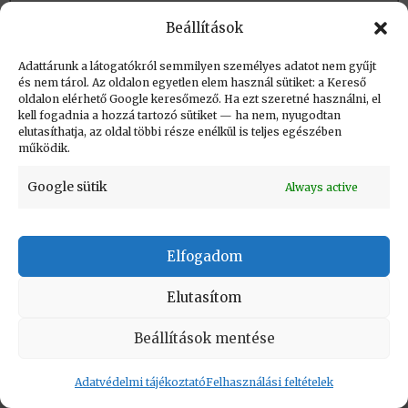
Szoftver export – magyar
Beállítások
sikertörténetek
Adattárunk a látogatókról semmilyen személyes adatot nem gyűjt
Óbudai Egyetem
és nem tárol. Az oldalon egyetlen elem használ sütiket: a Kereső
oldalon elérhető Google keresőmező. Ha ezt szeretné használni, el
EXPORT
kell fogadnia a hozzá tartozó sütiket — ha nem, nyugodtan
elutasíthatja, az oldal többi része enélkül is teljes egészében
YouTube
működik.
2010 05. 27.
Google sütik
Always active
SZTAKI
Óbudai Egyetem
Elfogadom
SZTAKI
Elutasítom
Videotorium
Beállítások mentése
2015 10. 01.
Adatvédelmi tájékoztató
Felhasználási feltételek
TKI, a hazai info-kommunikáció és