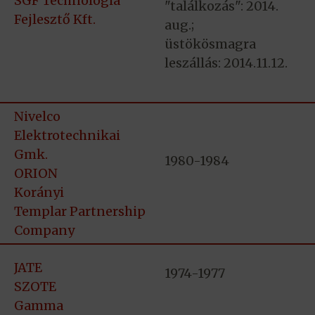
SGF Technológia
"találkozás": 2014.
Fejlesztő Kft.
aug.;
üstökösmagra
leszállás: 2014.11.12.
Nivelco
Elektrotechnikai
Gmk.
1980-1984
ORION
Korányi
Templar Partnership
Company
JATE
1974-1977
SZOTE
Gamma