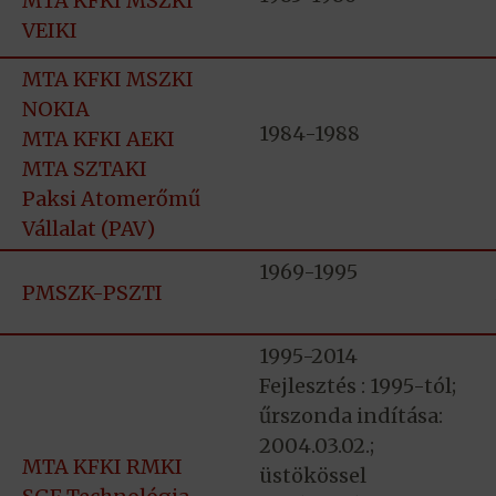
MTA KFKI MSZKI
VEIKI
MTA KFKI MSZKI
NOKIA
1984-1988
MTA KFKI AEKI
MTA SZTAKI
Paksi Atomerőmű
Vállalat (PAV)
1969-1995
PMSZK-PSZTI
1995-2014
Fejlesztés : 1995-tól;
űrszonda indítása:
2004.03.02.;
MTA KFKI RMKI
üstökössel