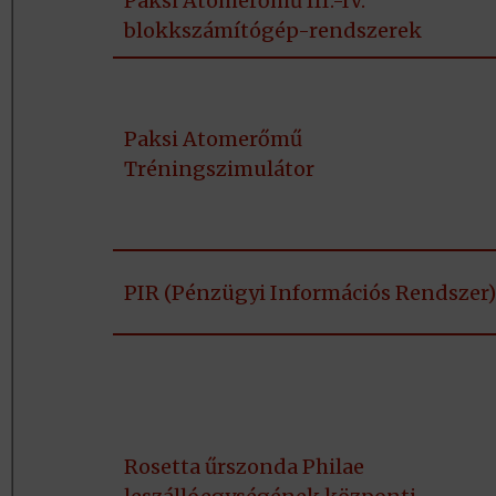
Paksi Atomerőmű III.-IV.
blokkszámítógép-rendszerek
Paksi Atomerőmű
Tréningszimulátor
PIR (Pénzügyi Információs Rendszer)
Rosetta űrszonda Philae