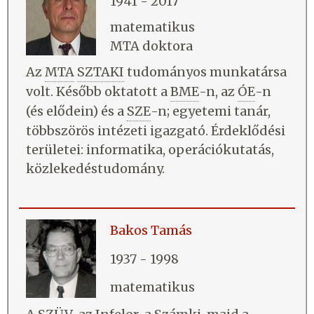
1941 - 2017
matematikus
MTA doktora
Az
MTA
SZTAKI
tudományos munkatársa
volt. Később oktatott a
BME
-n, az
ÓE
-n
(és elődein) és a
SZE
-n; egyetemi tanár,
többszörös intézeti igazgató. Érdeklődési
területei: informatika, operációkutatás,
közlekedéstudomány.
Bakos Tamás
1937 - 1998
matematikus