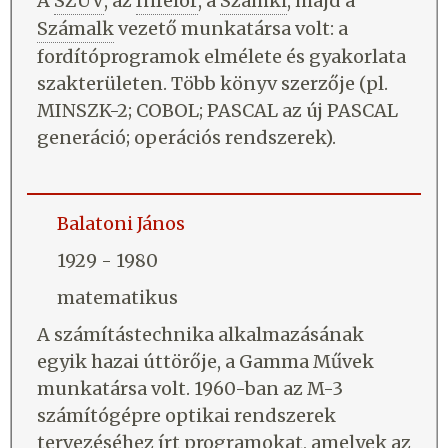
A
SZÜV
, az
Infelor
, a
Számki
, majd a
Számalk
vezető munkatársa volt: a
fordítóprogramok elmélete és gyakorlata
szakterületen. Több könyv szerzője (pl.
MINSZK-2; COBOL; PASCAL az új PASCAL
generáció; operációs rendszerek).
Balatoni János
1929 - 1980
matematikus
A számítástechnika alkalmazásának
egyik hazai úttörője, a Gamma Művek
munkatársa volt. 1960-ban az M-3
számítógépre optikai rendszerek
tervezéséhez írt programokat, amelyek az