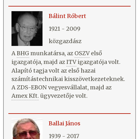
Bálint Róbert
1921 - 2009
közgazdász
A
BHG
munkatársa, az
OSZV
első
igazgatója, majd az
ITV
igazgatója volt.
Alapító tagja volt az első hazai
számítástechnikai kisszövetkezeteknek.
A ZDS-EBON vegyesvállalat, majd az
Amex Kft.
ügyvezetője volt.
Ballai János
1939 - 2017