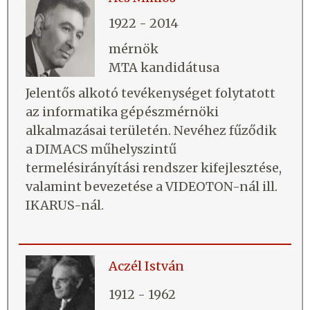
1922 - 2014
mérnök
MTA kandidátusa
Jelentős alkotó tevékenységet folytatott
az informatika gépészmérnöki
alkalmazásai területén. Nevéhez fűződik
a DIMACS műhelyszintű
termelésirányítási rendszer kifejlesztése,
valamint bevezetése a VIDEOTON-nál ill.
IKARUS-nál.
Aczél István
1912 - 1962