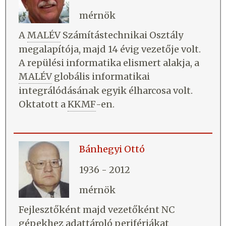
mérnök
A
MALÉV
Számítástechnikai Osztály
megalapítója, majd 14 évig vezetője volt.
A repülési informatika elismert alakja, a
MALÉV
globális informatikai
integrálódásának egyik élharcosa volt.
Oktatott a
KKMF
-en.
Bánhegyi Ottó
1936 - 2012
mérnök
Fejlesztőként majd vezetőként NC
gépekhez adattároló perifériákat