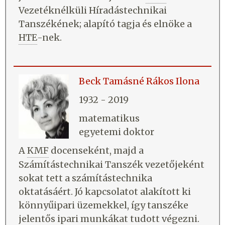
Vezetéknélküli Híradástechnikai
Tanszékének; alapító tagja és elnöke a
HTE
-nek.
Beck Tamásné Rákos Ilona
1932 - 2019
matematikus
egyetemi doktor
A
KMF
docenseként, majd a
Számítástechnikai Tanszék vezetőjeként
sokat tett a számítástechnika
oktatásáért. Jó kapcsolatot alakított ki
könnyűipari üzemekkel, így tanszéke
jelentős ipari munkákat tudott végezni.