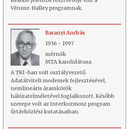
Később jelentős résztvevője volt a
Vénusz-Halley programnak.
Baranyi András
1936 - 1997
mérnök
MTA kandidátusa
A
TKI
-ban volt osztályvezető.
Adatátviteli modemek fejlesztésével,
nemlineáris áramkörök
hálózatelméletével foglalkozott. Később
szerepe volt az Interkozmosz program
űrtávközlési kutatásaiban.