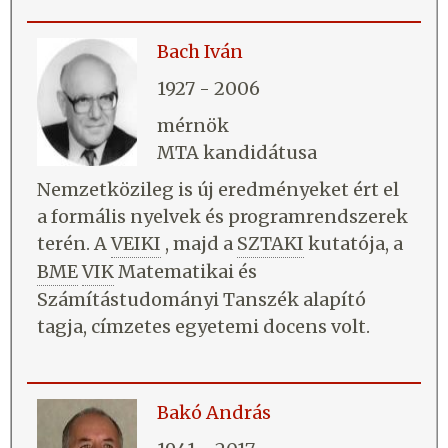
Bach Iván
1927 - 2006
mérnök
MTA kandidátusa
Nemzetközileg is új eredményeket ért el
a formális nyelvek és programrendszerek
terén. A
VEIKI
, majd a
SZTAKI
kutatója, a
BME
VIK
Matematikai és
Számítástudományi Tanszék alapító
tagja, címzetes egyetemi docens volt.
Bakó András