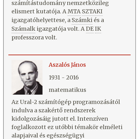
számítástudomány nemzetközileg
elismert kutatója. A
MTA
SZTAKI
igazgatóhelyettese, a
Számki
és a
Számalk
igazgatója volt. A
DE
IK
professzora volt.
Aszalós János
1931 - 2016
matematikus
Az Ural-2 számítógép programozásától
indulva a szakértő rendszerek
kidolgozásáig jutott el. Intenzíven
foglalkozott ez utóbbi témakör elméleti
alapjaival és egészségügyi