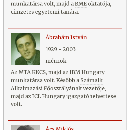
munkatársa volt, majd a
BME
oktatója,
címzetes egyetemi tanára.
Ábrahám István
1929 - 2003
mérnök
Az
MTA
KKCS
, majd az IBM Hungary
munkatársa volt. Később a
Számalk
Alkalmazási Főosztályának vezetője,
majd az ICL Hungary igazgatóhelyettese
volt.
Ács Miklós