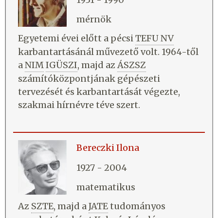
mérnök
Egyetemi évei előtt a pécsi
TEFU NV
karbantartásánál művezető volt. 1964-től
a
NIM
IGÜSZI
, majd az
ÁSZSZ
számítóközpontjának gépészeti
tervezését és karbantartását végezte,
szakmai hírnévre téve szert.
Bereczki Ilona
1927 - 2004
matematikus
Az
SZTE
, majd a
JATE
tudományos