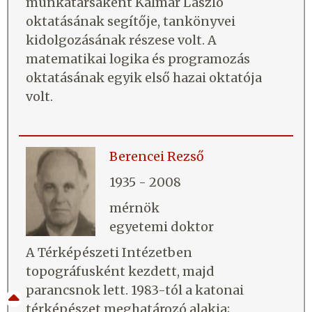
munkatársaként Kalmár László
oktatásának segítője, tankönyvei
kidolgozásának részese volt. A
matematikai logika és programozás
oktatásának egyik első hazai oktatója
volt.
Berencei Rezső
1935 - 2008
mérnök
egyetemi doktor
A Térképészeti Intézetben
topográfusként kezdett, majd
parancsnok lett. 1983-tól a katonai
térképészet meghatározó alakja;