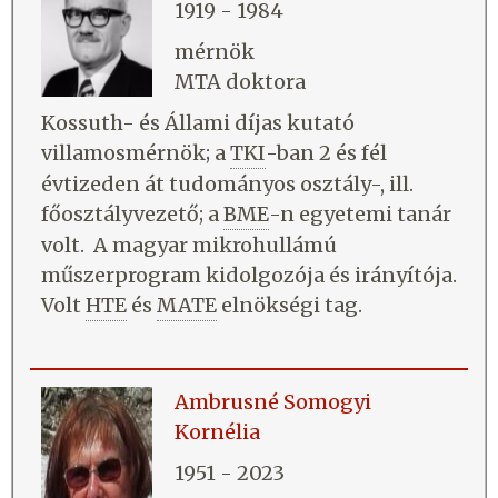
1919 - 1984
mérnök
MTA doktora
Kossuth- és Állami díjas kutató
villamosmérnök; a
TKI
-ban 2 és fél
évtizeden át tudományos osztály-, ill.
főosztályvezető; a
BME
-n egyetemi tanár
volt. A magyar mikrohullámú
műszerprogram kidolgozója és irányítója.
Volt
HTE
és
MATE
elnökségi tag.
Ambrusné Somogyi
Kornélia
1951 - 2023