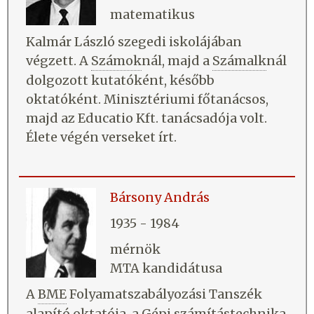
matematikus
Kalmár László szegedi iskolájában
végzett. A
Számok
nál, majd a
Számalk
nál
dolgozott kutatóként, később
oktatóként. Minisztériumi főtanácsos,
majd az Educatio Kft. tanácsadója volt.
Élete végén verseket írt.
Bársony András
1935 - 1984
mérnök
MTA kandidátusa
A
BME
Folyamatszabályozási Tanszék
alapító oktatója, a Gépi számítástechnika