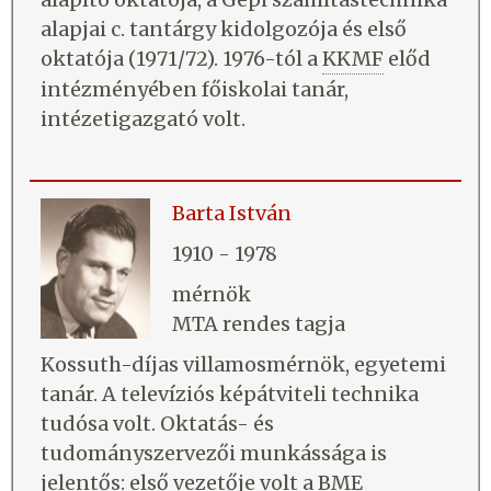
alapjai c. tantárgy kidolgozója és első
oktatója (1971/72). 1976-tól a
KKMF
előd
intézményében főiskolai tanár,
intézetigazgató volt.
Barta István
1910 - 1978
mérnök
MTA rendes tagja
Kossuth-díjas villamosmérnök, egyetemi
tanár. A televíziós képátviteli technika
tudósa volt. Oktatás- és
tudományszervezői munkássága is
jelentős: első vezetője volt a
BME