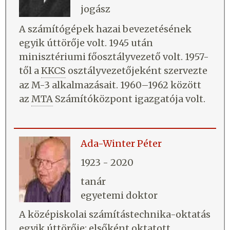
jogász
A számítógépek hazai bevezetésének
egyik úttörője volt. 1945 után
minisztériumi főosztályvezető volt. 1957-
től a
KKCS
osztályvezetőjeként szervezte
az M-3 alkalmazásait. 1960–1962 között
az
MTA
Számítóközpont igazgatója volt.
Ada-Winter Péter
1923 - 2020
tanár
egyetemi doktor
A középiskolai számítástechnika-oktatás
egyik úttörője: elsőként oktatott