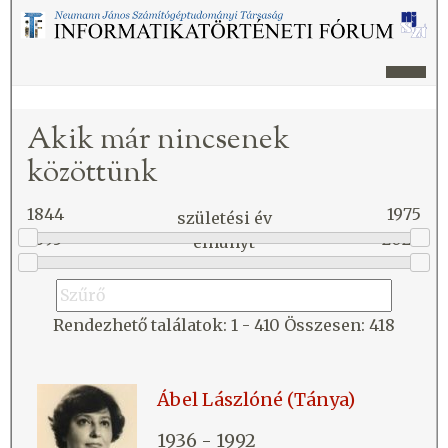
Akik már nincsenek
közöttünk
1844
1975
születési év
1893
2026
elhunyt
Rendezhető találatok:
1 -
410
Összesen: 418
Ábel Lászlóné (Tánya)
1936 - 1992