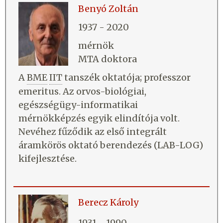
Benyó Zoltán
1937 - 2020
mérnök
MTA doktora
A
BME
IIT
tanszék oktatója; professzor
emeritus. Az orvos-biológiai,
egészségügy-informatikai
mérnökképzés egyik elindítója volt.
Nevéhez fűződik az első integrált
áramkörös oktató berendezés (LAB-LOG)
kifejlesztése.
Berecz Károly
1931 - 1990