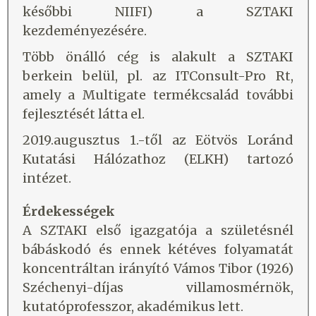
későbbi NIIFI) a SZTAKI
kezdeményezésére.
Több önálló cég is alakult a SZTAKI
berkein belül, pl. az ITConsult-Pro Rt,
amely a Multigate termékcsalád további
fejlesztését látta el.
2019.augusztus 1.-től az Eötvös Loránd
Kutatási Hálózathoz (ELKH) tartozó
intézet.
Érdekességek
A SZTAKI első igazgatója a születésnél
bábáskodó és ennek kétéves folyamatát
koncentráltan irányító Vámos Tibor (1926)
Széchenyi-díjas villamosmérnök,
kutatóprofesszor, akadémikus lett.