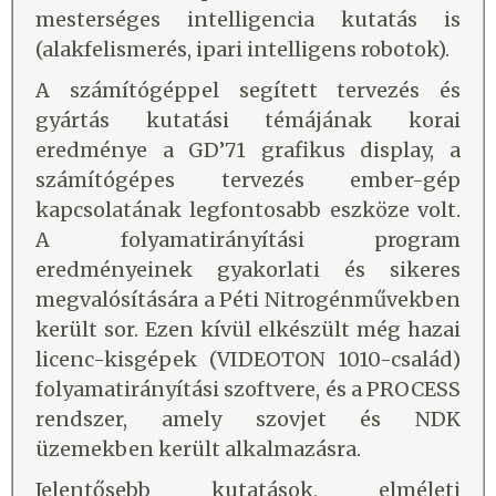
mesterséges intelligencia kutatás is
(alakfelismerés, ipari intelligens robotok).
A számítógéppel segített tervezés és
gyártás kutatási témájának korai
eredménye a GD’71 grafikus display, a
számítógépes tervezés ember-gép
kapcsolatának legfontosabb eszköze volt.
A folyamatirányítási program
eredményeinek gyakorlati és sikeres
megvalósítására a Péti Nitrogénművekben
került sor. Ezen kívül elkészült még hazai
licenc-kisgépek (VIDEOTON 1010-család)
folyamatirányítási szoftvere, és a PROCESS
rendszer, amely szovjet és NDK
üzemekben került alkalmazásra.
Jelentősebb kutatások, elméleti