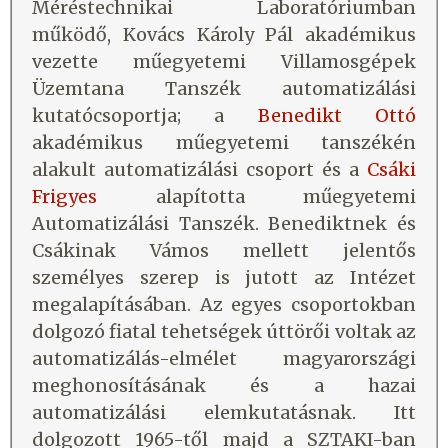
Méréstechnikai Laboratóriumban
működő, Kovács Károly Pál akadémikus
vezette műegyetemi Villamosgépek
Üzemtana Tanszék automatizálási
kutatócsoportja; a
Benedikt Ottó
akadémikus műegyetemi tanszékén
alakult automatizálási csoport és a
Csáki
Frigyes
alapította műegyetemi
Automatizálási Tanszék. Benediktnek és
Csákinak Vámos mellett jelentős
személyes szerep is jutott az Intézet
megalapításában. Az egyes csoportokban
dolgozó fiatal tehetségek úttörői voltak az
automatizálás-elmélet magyarországi
meghonosításának és a hazai
automatizálási elemkutatásnak. Itt
dolgozott 1965-től majd a SZTAKI-ban