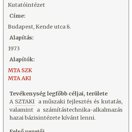
Kutatóintézet
Címe:
Budapest, Kende utca 8.
Alapítás:
1973
Alapítók:
MTA SZK
MTA AKI
Tevékenység legfőbb céljai, területe
A
SZTAKI
a műszaki fejlesztés és kutatás,
valamint a számítástechnika-alkalmazás
hazai bázisintézete kívánt lenni.
Felső vezetői