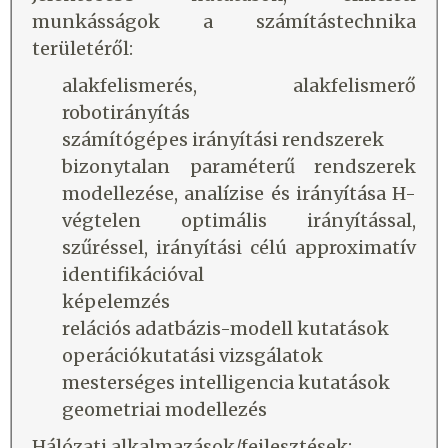
munkásságok a számítástechnika
területéről:
alakfelismerés, alakfelismerő
robotirányítás
számítógépes irányítási rendszerek
bizonytalan paraméterű rendszerek
modellezése, analízise és irányítása H-
végtelen optimális irányítással,
szűréssel, irányítási célú approximatív
identifikációval
képelemzés
relációs adatbázis-modell kutatások
operációkutatási vizsgálatok
mesterséges intelligencia kutatások
geometriai modellezés
Hálózati alkalmazások/fejlesztések: