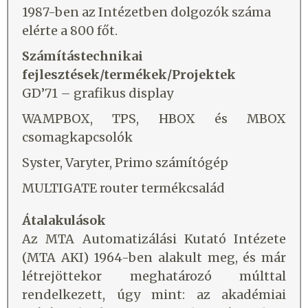
1987-ben az Intézetben dolgozók száma
elérte a 800 főt.
Számítástechnikai
fejlesztések/termékek/Projektek
GD’71 – grafikus display
WAMPBOX, TPS, HBOX és MBOX
csomagkapcsolók
Syster, Varyter, Primo számítógép
MULTIGATE router termékcsalád
Átalakulások
Az MTA Automatizálási Kutató Intézete
(MTA AKI) 1964-ben alakult meg, és már
létrejöttekor meghatározó múlttal
rendelkezett, úgy mint: az akadémiai