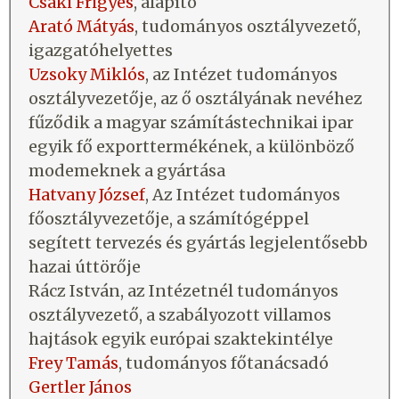
Csáki Frigyes
, alapító
Arató Mátyás
, tudományos osztályvezető,
igazgatóhelyettes
Uzsoky Miklós
, az Intézet tudományos
osztályvezetője, az ő osztályának nevéhez
fűződik a magyar számítástechnikai ipar
egyik fő exporttermékének, a különböző
modemeknek a gyártása
Hatvany József
, Az Intézet tudományos
főosztályvezetője, a számítógéppel
segített tervezés és gyártás legjelentősebb
hazai úttörője
Rácz István, az Intézetnél tudományos
osztályvezető, a szabályozott villamos
hajtások egyik európai szaktekintélye
Frey Tamás
, tudományos főtanácsadó
Gertler János