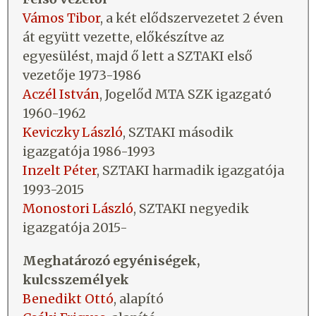
Vámos Tibor
, a két elődszervezetet 2 éven
át együtt vezette, előkészítve az
egyesülést, majd ő lett a SZTAKI első
vezetője 1973-1986
Aczél István
, Jogelőd MTA SZK igazgató
1960-1962
Keviczky László
, SZTAKI második
igazgatója 1986-1993
Inzelt Péter
, SZTAKI harmadik igazgatója
1993-2015
Monostori László
, SZTAKI negyedik
igazgatója 2015-
Meghatározó egyéniségek,
kulcsszemélyek
Benedikt Ottó
, alapító