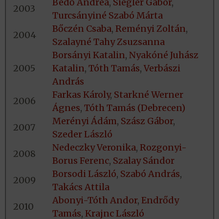
Bedő Andrea
,
Siegler Gábor
,
2003
Turcsányiné Szabó Márta
Bőczén Csaba
,
Reményi Zoltán
,
2004
Szalayné Tahy Zsuzsanna
Borsányi Katalin
,
Nyakóné Juhász
2005
Katalin
,
Tóth Tamás
,
Verbászi
András
Farkas Károly
,
Starkné Werner
2006
Ágnes
,
Tóth Tamás (Debrecen)
Merényi Ádám
,
Szász Gábor
,
2007
Szeder László
Nedeczky Veronika
,
Rozgonyi-
2008
Borus Ferenc
,
Szalay Sándor
Borsodi László
,
Szabó András
,
2009
Takács Attila
Abonyi-Tóth Andor
,
Endrődy
2010
Tamás
,
Krajnc László