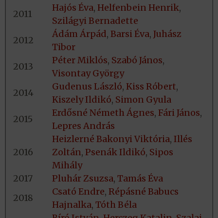
Hajós Éva
,
Helfenbein Henrik
,
2011
Szilágyi Bernadette
Ádám Árpád
,
Barsi Éva
,
Juhász
2012
Tibor
Péter Miklós
,
Szabó János
,
2013
Visontay György
Gudenus László
,
Kiss Róbert
,
2014
Kiszely Ildikó
,
Simon Gyula
Erdősné Németh Ágnes
,
Fári János
,
2015
Lepres András
Heizlerné Bakonyi Viktória
,
Illés
2016
Zoltán
,
Psenák Ildikó
,
Sipos
Mihály
2017
Pluhár Zsuzsa
,
Tamás Éva
Csató Endre
,
Répásné Babucs
2018
Hajnalka
,
Tóth Béla
Bíró István
,
Herczeg Katalin
,
Szalai