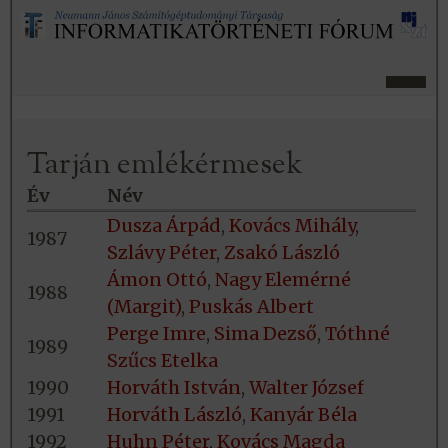
Tarján emlékérmesek
Év
Név
Dusza Árpád
,
Kovács Mihály
,
1987
Szlávy Péter
,
Zsakó László
Ámon Ottó
,
Nagy Elemérné
1988
(Margit)
,
Puskás Albert
Perge Imre
,
Sima Dezső
,
Tóthné
1989
Szűcs Etelka
1990
Horváth István
,
Walter József
1991
Horváth László
,
Kanyár Béla
1992
Huhn Péter
,
Kovács Magda