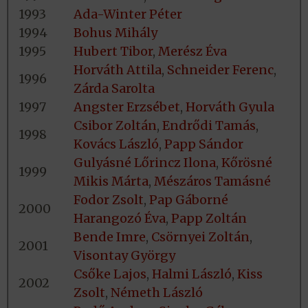
1993
Ada-Winter Péter
1994
Bohus Mihály
1995
Hubert Tibor
,
Merész Éva
Horváth Attila
,
Schneider Ferenc
,
1996
Zárda Sarolta
1997
Angster Erzsébet
,
Horváth Gyula
Csibor Zoltán
,
Endrődi Tamás
,
1998
Kovács László
,
Papp Sándor
Gulyásné Lőrincz Ilona
,
Kőrösné
1999
Mikis Márta
,
Mészáros Tamásné
Fodor Zsolt
,
Pap Gáborné
2000
Harangozó Éva
,
Papp Zoltán
Bende Imre
,
Csörnyei Zoltán
,
2001
Visontay György
Csőke Lajos
,
Halmi László
,
Kiss
2002
Zsolt
,
Németh László