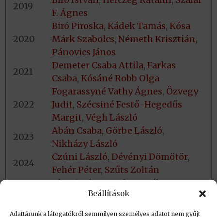
2019
F. Ágnes
Biró Piroska
,
Kádek Tamás
,
Kósa
2020
Márk Szabolcs
,
Németh Krisztián
,
Pánovics János
Demeter Csaba Attila
,
Farkas
2021
Csaba
,
Kósáné Robb Olga
Fogarassyné Vathy Ágnes
,
Özvegy
2022
Judit
,
Szécsiné Festő-Hegedűs
Margit
,
Végh László
Abán Csaba
,
Görbe László
,
2023
Nikházy László
Czúni László
,
Dévényi Dömötör
,
2024
Fehér Péter
,
Szűts Zoltán
Aknai Dóra Orsolya,
Gaál Bence,
Beállítások
2025
Kelemen András Félix,
Majoros
József
Adattárunk a látogatókról semmilyen személyes adatot nem gyűjt