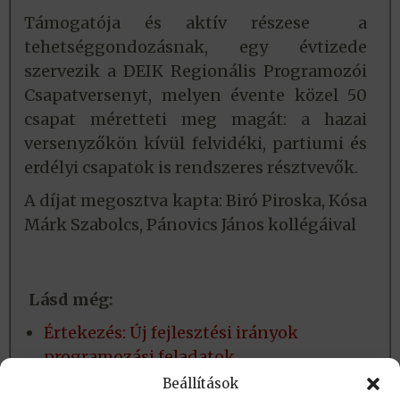
Támogatója és aktív részese a
tehetséggondozásnak, egy évtizede
szervezik a DEIK Regionális Programozói
Csapatversenyt, melyen évente közel 50
csapat méretteti meg magát: a hazai
versenyzőkön kívül felvidéki, partiumi és
erdélyi csapatok is rendszeres résztvevők.
A díjat megosztva kapta: Biró Piroska, Kósa
Márk Szabolcs, Pánovics János kollégáival
Lásd még:
Értekezés: Új fejlesztési irányok
programozási feladatok
megoldáskiértékelő rendszereihez
Beállítások