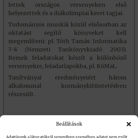
lettek országos versenyeken első
helyezettek és a diákolimpiai keret tagjai.
Tudományos munkái közül elsősorban az
oktatást segítő könyveket kell
megemlíteni: pl. Tóth Tamás: Informatika
7-8 (Nemzeti Tankönyvkiadó 2003).
Remek feladatokat készít a különböző
versenyekre, feladatlapokba, pl. KöMaL.
Tanítványai eredményeiért három
alkalommal kormánykitüntetésben
részesült.
Lásd még:
Beállítások
Bemutatkozás
Adattárunk a látogatókról semmilyen személyes adatot nem gyűjt