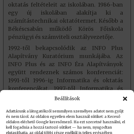
oktatás feltételeit az iskolában. 1986-ban
egy új iskolában alakítja ki a
számítástechnikai oktatótermet. Később a
Békéscsabán működő Körös Főiskola
pénzügyi és számviteli osztályvezetője.
1992-től bekapcsolódik az INFO Plus
Alapítvány Kuratórium munkájába. Az
INFO Plus és az INFO Éra Alapítványok
együtt rendeznek számos konferenciát:
1991-től 1996-ig Informatika és oktatás
konferencákat, 1997-től Informatika és
érvényesülés konferenciákat (INFO’91 –
Beállítások
INFO’98). Pap Sándor e konferenciák
Adattárunk a látogatókról semmilyen személyes adatot nem gyűjt
szervezőbizottságának tiszteletbeli és
és nem tárol. Az oldalon egyetlen elem használ sütiket: a Kereső
örökös tagja.
oldalon elérhető Google keresőmező. Ha ezt szeretné használni, el
kell fogadnia a hozzá tartozó sütiket — ha nem, nyugodtan
elutasíthatja, az oldal többi része enélkül is teljes egészében