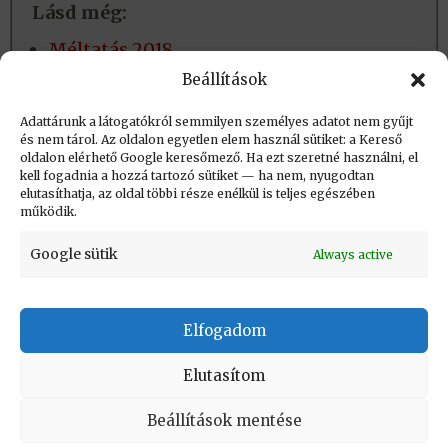
Lásd még:
Méltatás 2018.
Segíthetek? MOL Tehetséggondozásért
Beállítások
díj 2007.
Adattárunk a látogatókról semmilyen személyes adatot nem gyűjt
és nem tárol. Az oldalon egyetlen elem használ sütiket: a Kereső
oldalon elérhető Google keresőmező. Ha ezt szeretné használni, el
Létrehozva: 2018.11.29. 21:40
kell fogadnia a hozzá tartozó sütiket — ha nem, nyugodtan
elutasíthatja, az oldal többi része enélkül is teljes egészében
Utolsó módosítás: 2021.02.26. 09:25
működik.
Google sütik
Always active
Elfogadom
KAPCSOLAT
|
Impresszum
|
Felhasználási
feltételek
|
Adatvédelmi tájékoztató
Elutasítom
Vissza a lap tetejére
Beállítások mentése