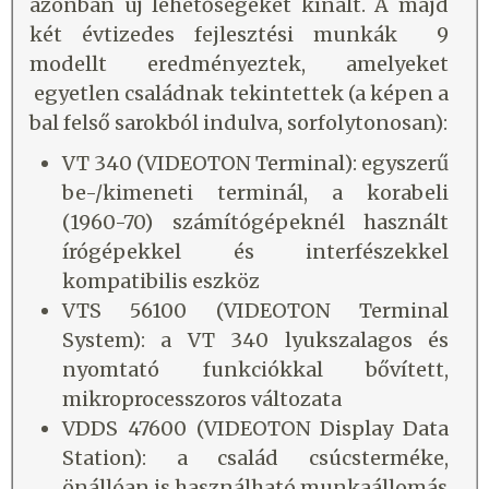
azonban új lehetőségeket kínált. A majd
két évtizedes fejlesztési munkák 9
modellt eredményeztek, amelyeket
egyetlen családnak tekintettek (a képen a
bal felső sarokból indulva, sorfolytonosan):
VT 340 (VIDEOTON Terminal): egyszerű
be-/kimeneti terminál, a korabeli
(1960-70) számítógépeknél használt
írógépekkel és interfészekkel
kompatibilis eszköz
VTS 56100 (VIDEOTON Terminal
System): a VT 340 lyukszalagos és
nyomtató funkciókkal bővített,
mikroprocesszoros változata
VDDS 47600 (VIDEOTON Display Data
Station): a család csúcsterméke,
önállóan is használható munkaállomás