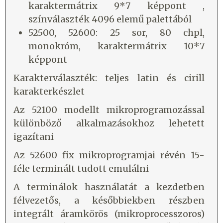
karaktermátrix 9*7 képpont ,
színválaszték 4096 elemű palettából
52500, 52600: 25 sor, 80 chpl,
monokróm, karaktermátrix 10*7
képpont
Karakterválaszték: teljes latin és cirill
karakterkészlet
Az 52100 modellt mikroprogramozással
különböző alkalmazásokhoz lehetett
igazítani
Az 52600 fix mikroprogramjai révén 15-
féle terminált tudott emulálni
A terminálok használatát a kezdetben
félvezetős, a későbbiekben részben
integrált áramkörös (mikroprocesszoros)