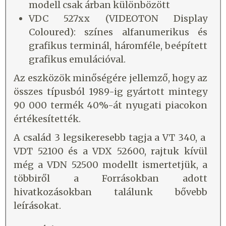
modell csak árban különbözött
VDC 527xx (VIDEOTON Display
Coloured): színes alfanumerikus és
grafikus terminál, háromféle, beépített
grafikus emulációval.
Az eszközök minőségére jellemző, hogy az
összes típusból 1989-ig gyártott mintegy
90 000 termék 40%-át nyugati piacokon
értékesítették.
A család 3 legsikeresebb tagja a VT 340, a
VDT 52100 és a VDX 52600, rajtuk kívül
még a VDN 52500 modellt ismertetjük, a
többiről a Forrásokban adott
hivatkozásokban találunk bővebb
leírásokat.