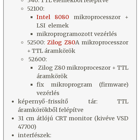
340: TTL elemekből felépítve
52100:
Intel 8080
mikroprocesszor +
LSI elemek
mikroprogramozott vezérlés
52500:
Zilog Z80
A mikroprocesszor
+ TTL áramkörök
52600:
Zilog Z80 mikroproceszor + TTL
áramkörök
fix mikroprogram (firmware)
vezérlés
képernyő-frissítő tár: TTL
áramkörökből felépítve
31 cm átlójú CRT monitor (kivéve VSD
47700)
interfészek: