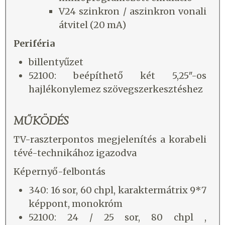
V24 szinkron / aszinkron vonali
átvitel (20 mA)
Periféria
billentyűzet
52100: beépíthető két 5,25″-os
hajlékonylemez szövegszerkesztéshez
MŰKÖDÉS
TV-raszterpontos megjelenítés a korabeli
tévé-technikához igazodva
Képernyő-felbontás
340: 16 sor, 60 chpl, karaktermátrix 9*7
képpont, monokróm
52100: 24 / 25 sor, 80 chpl ,