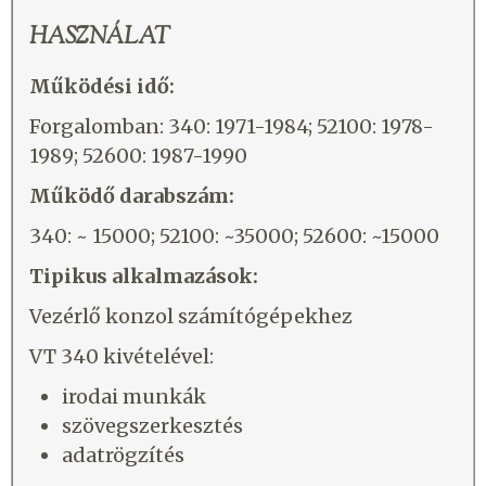
HASZNÁLAT
Működési idő:
Forgalomban: 340: 1971-1984; 52100: 1978-
1989; 52600: 1987-1990
Működő darabszám:
340: ~ 15000; 52100: ~35000; 52600: ~15000
Tipikus alkalmazások:
Vezérlő konzol számítógépekhez
VT 340 kivételével:
irodai munkák
szövegszerkesztés
adatrögzítés