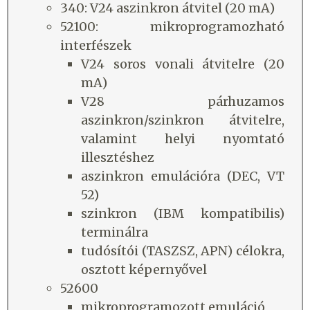
340: V24 aszinkron átvitel (20 mA)
52100: mikroprogramozható
interfészek
V24 soros vonali átvitelre (20
mA)
V28 párhuzamos
aszinkron/szinkron átvitelre,
valamint helyi nyomtató
illesztéshez
aszinkron emulációra (DEC, VT
52)
szinkron (IBM kompatibilis)
terminálra
tudósítói (TASZSZ, APN) célokra,
osztott képernyővel
52600
mikroprogramozott emuláció