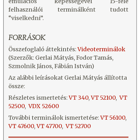
emulációs képességével 15-féle
felhasználói terminálként tudott
“viselkedni”.
FORRÁSOK
Összefoglaló áttekintés:
Videoterminálok
(Szerzők: Gerlai Mátyás, Fodor Tamás,
Szmolnik János, Fábián István)
Az alábbi leírásokat Gerlai Mátyás állította
össze:
Részletes ismertetés:
VT 340
,
VT 52100
,
VT
52500
,
VDX 52600
További terminálok ismertetése:
VT 56100
,
VT 47600
,
VT 47700
,
VT 52700