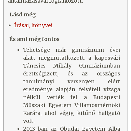
alkalmazásával foglalkozott.
Lásd még
Írásai, könyvei
És ami még fontos
Tehetsége már gimnáziumi évei
alatt megmutatkozott: a kaposvári
Táncsics Mihály Gimnáziumban
érettségizett, és az országos
tanulmányi versenyen elért
eredménye alapján felvételi vizsga
nélkül vették fel a Budapesti
Műszaki Egyetem Villamosmérnöki
Karára, ahol végig kitűnő hallgató
volt.
2013-ban az Óbudai Egyetem Alba