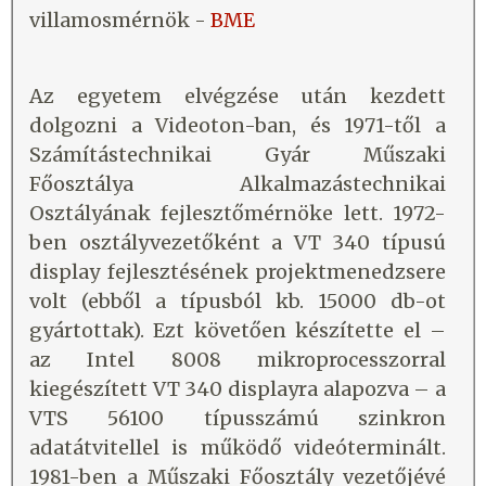
villamosmérnök -
BME
Az egyetem elvégzése után kezdett
dolgozni a Videoton-ban, és 1971-től a
Számítástechnikai Gyár Műszaki
Főosztálya Alkalmazástechnikai
Osztályának fejlesztőmérnöke lett. 1972-
ben osztályvezetőként a VT 340 típusú
display fejlesztésének projektmenedzsere
volt (ebből a típusból kb. 15000 db-ot
gyártottak). Ezt követően készítette el –
az Intel 8008 mikroprocesszorral
kiegészített VT 340 displayra alapozva – a
VTS 56100 típusszámú szinkron
adatátvitellel is működő videóterminált.
1981-ben a Műszaki Főosztály vezetőjévé