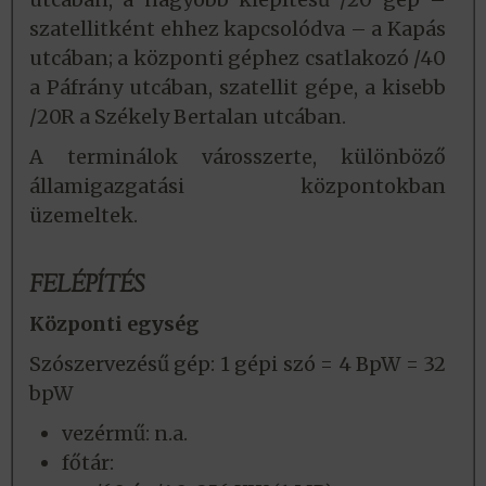
szatellitként ehhez kapcsolódva – a Kapás
utcában; a központi géphez csatlakozó /40
a Páfrány utcában, szatellit gépe, a kisebb
/20R a Székely Bertalan utcában.
A terminálok városszerte, különböző
államigazgatási központokban
üzemeltek.
FELÉPÍTÉS
Központi egység
Szószervezésű gép: 1 gépi szó = 4 BpW = 32
bpW
vezérmű: n.a.
főtár: