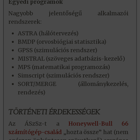
Egyedi programok
Nagyobb jelentőségű alkalmazói
rendszerek:
ASTRA (hálótervezés)
BMDP (orvosbiógiai statisztika)
GPSS (szimulációs rendszer)
MISTRAL (szöveges adatbázis-kezelő)
MPS (matematikai programozás)
Simscript (szimulációs rendszer)
SORT/MERGE (állománykezelés,
rendezés)
TÖRTÉNETI ÉRDEKESSÉGEK
Az ÁSzSz-t a
Honeywell-Bull 66
számítógép-család
„hozta össze” hat (nem