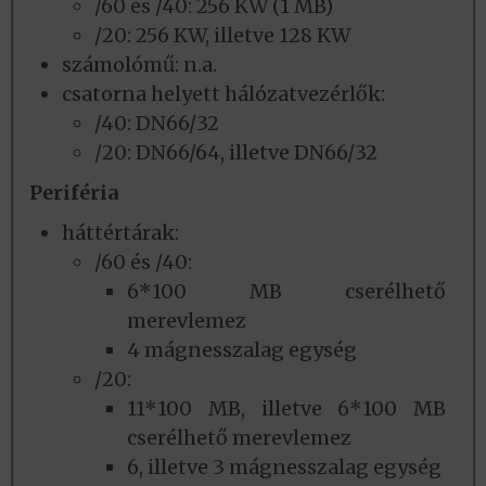
/60 és /40: 256 KW (1 MB)
/20: 256 KW, illetve 128 KW
számolómű: n.a.
csatorna helyett hálózatvezérlők:
/40: DN66/32
/20: DN66/64, illetve DN66/32
Periféria
háttértárak:
/60 és /40:
6*100 MB cserélhető
merevlemez
4 mágnesszalag egység
/20:
11*100 MB, illetve 6*100 MB
cserélhető merevlemez
6, illetve 3 mágnesszalag egység