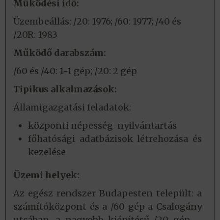
Működési idő:
Üzembeállás: /20: 1976; /60: 1977; /40 és
/20R: 1983
Működő darabszám:
/60 és /40: 1-1 gép; /20: 2 gép
Tipikus alkalmazások:
Államigazgatási feladatok:
központi népesség-nyilvántartás
főhatósági adatbázisok létrehozása és
kezelése
Üzemi helyek:
Az egész rendszer Budapesten települt: a
számítóközpont és a /60 gép a Csalogány
utcában, a nagyobb kiépítésű /20 gép –