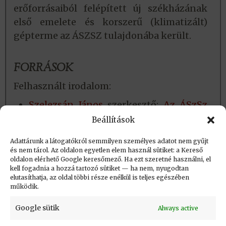
erőforrásaiból felépített új székházának
első emelete és korszerű (klimatizált)
gépterme az ÁSZSZ tulajdonába került.
FORRÁSOK
Felhasznált irodalom:
Szelezsán János
szerkesztő:
Az ÁSzSz
története
Beállítások
ÁSzSz Évkönyv 1985
Adattárunk a látogatókról semmilyen személyes adatot nem gyűjt
és nem tárol. Az oldalon egyetlen elem használ sütiket: a Kereső
oldalon elérhető Google keresőmező. Ha ezt szeretné használni, el
Létrehozva: 2016.12.02. 18:57
kell fogadnia a hozzá tartozó sütiket — ha nem, nyugodtan
elutasíthatja, az oldal többi része enélkül is teljes egészében
Utolsó módosítás: 2026.04.30. 18:51
működik.
Google sütik
Always active