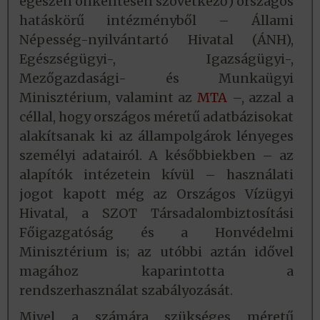
egészen önkéntesen szövetkező) országos
hatáskörű intézményből – Állami
Népesség-nyilvántartó Hivatal (ÁNH),
Egészségügyi-, Igazságügyi-,
Mezőgazdasági- és Munkaügyi
Minisztérium, valamint az
MTA
–, azzal a
céllal, hogy országos méretű adatbázisokat
alakítsanak ki az állampolgárok lényeges
személyi adatairól. A későbbiekben – az
alapítók intézetein kívül – használati
jogot kapott még az Országos Vízügyi
Hivatal, a SZOT Társadalombiztosítási
Főigazgatóság és a Honvédelmi
Minisztérium is; az utóbbi aztán idővel
magához kaparintotta a
rendszerhasználat szabályozását.
Mivel a számára szükséges méretű