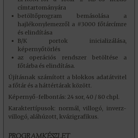
címtartományára
betöltőprogram bemásolása a
hajlékonylemezről a #3000 főtárcímre
és elindítása
B/K portok inicializálása,
képernyőtörlés
az operációs rendszer betöltése a
főtárba és elindítása.
Újításnak számított a blokkos adatátvitel
a főtár és a háttértárak között.
Képernyő-felbontás: 24 sor, 40 / 80 chpl.
Karaktertípusok: normál, villogó, inverz-
villogó, aláhúzott, kvázigrafikus.
PROGRAMKÉSZLET