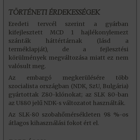
TÖRTÉNETI ÉRDEKESSÉGEK
Eredeti tervcél szerint a gyárban
kifejlesztett MCD 1 hajlékonylemezt
szánták háttértárnak (lásd a
terméklapját), de a fejlesztési
körülmények megváltozása miatt ez nem
valósult meg.
Az embargó megkerülésére több
szocialista országban (NDK, SzU, Bulgária)
gyártottak Z80-klónokat; az SLK 80-ban
az U880 jelű NDK-s változatot használták.
Az SLK-80 szobahőmérsékleten 98 %-os
átlagos kihasználási fokot ért el.