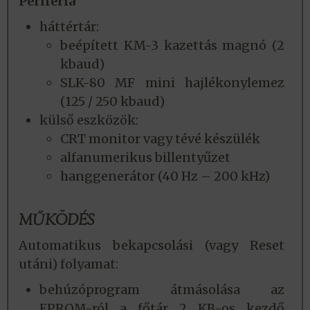
Periféria
háttértár:
beépített KM-3 kazettás magnó (2
kbaud)
SLK-80 MF mini hajlékonylemez
(125 / 250 kbaud)
külső eszközök:
CRT monitor vagy tévé készülék
alfanumerikus billentyűzet
hanggenerátor (40 Hz – 200 kHz)
MŰKÖDÉS
Automatikus bekapcsolási (vagy Reset
utáni) folyamat:
behúzóprogram átmásolása az
EPROM-ról a főtár 2 KB-os kezdő