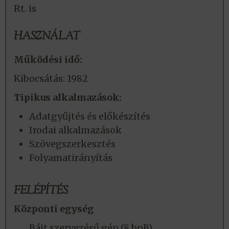
Rt. is
HASZNÁLAT
Működési idő:
Kibocsátás: 1982
Tipikus alkalmazások:
Adatgyűjtés és előkészítés
Irodai alkalmazások
Szövegszerkesztés
Folyamatirányítás
FELÉPÍTÉS
Központi egység
Bájt szervezésű gép (8 bpB)