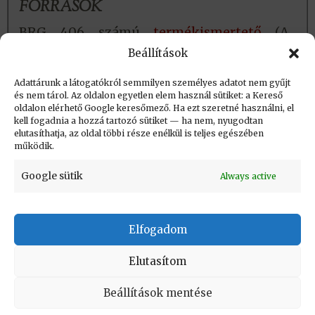
FORRÁSOK
BRG 406 számú
termékismertető
(A
dokumentum Vincze István
Beállítások
gyűjteményéből való)
Adattárunk a látogatókról semmilyen személyes adatot nem gyűjt
és nem tárol. Az oldalon egyetlen elem használ sütiket: a Kereső
oldalon elérhető Google keresőmező. Ha ezt szeretné használni, el
Létrehozva: 2017.07.06. 14:24
kell fogadnia a hozzá tartozó sütiket — ha nem, nyugodtan
elutasíthatja, az oldal többi része enélkül is teljes egészében
Utolsó módosítás: 2021.02.26. 19:40
működik.
Google sütik
Always active
Elfogadom
KAPCSOLAT
|
Impresszum
|
Felhasználási
feltételek
|
Adatvédelmi tájékoztató
Elutasítom
Vissza a lap tetejére
Beállítások mentése