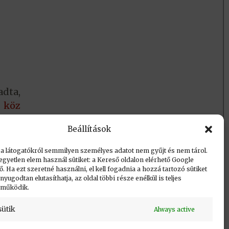
adta,
l köz
Beállítások
 a látogatókról semmilyen személyes adatot nem gyűjt és nem tárol.
egyetlen elem használ sütiket: a Kereső oldalon elérhető Google
 Ha ezt szeretné használni, el kell fogadnia a hozzá tartozó sütiket
yugodtan elutasíthatja, az oldal többi része enélkül is teljes
 működik.
sütik
Always active