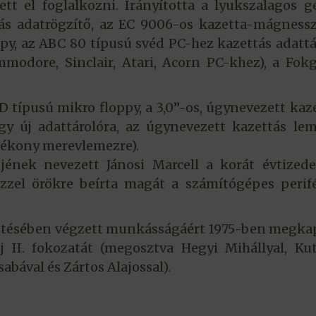
ett el foglalkozni. Irányította a lyukszalagos 
tás adatrögzítő, az EC 9006-os kazetta-mágness
py, az ABC 80 típusú svéd PC-hez kazettás adattá
modore, Sinclair, Atari, Acorn PC-khez), a Fo
 típusú mikro floppy, a 3,0”-os, úgynevezett kaz
gy új adattárolóra, az úgynevezett kazettás le
jlékony merevlemezre).
ének nevezett Jánosi Marcell a korát évtizede
zzel örökre beírta magát a számítógépes perif
ztésében végzett munkásságáért 1975-ben megka
 II. fokozatát (megosztva Hegyi Mihállyal, Ku
abával és Zártos Alajossal).