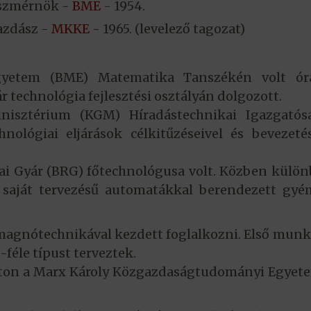
szmérnök -
BME
- 1954.
azdász -
MKKE
- 1965. (levelező tagozat)
Egyetem (BME) Matematika Tanszékén volt ór
r technológia fejlesztési osztályán dolgozott.
nisztérium (KGM) Híradástechnikai Igazgatós
ológiai eljárások célkitűzéseivel és bevezeté
ai Gyár (BRG) főtechnológusa volt. Közben külö
egy saját tervezésű automatákkal berendezett gy
magnótechnikával kezdett foglalkozni. Első munk
féle típust terveztek.
zaton a Marx Károly Közgazdaságtudományi Egye