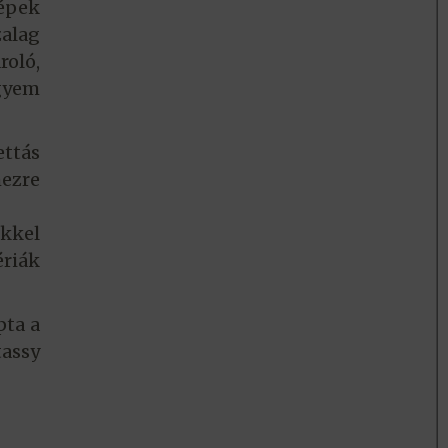
gépek
zalag
roló,
kgyem
ettás
mezre
kkel
ériák
pta a
tassy