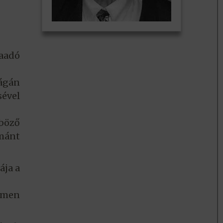
aadó
ágán
sével
nböző
émánt
ája a
temen