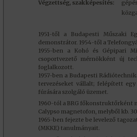
Végzettség, szakképesítés:
gépé
közg
1951-től a Budapesti Műszaki 
demonstrátor. 1954-től a Telefongyá
1955-ben a Kohó és Gépipari Mi
csoportvezető mérnökként új techn
foglalkozott.
1957-ben a Budapesti Rádiótechnik
tervezéseket vállalt; felépített 
fúrására szolgáló üzemet.
1960-tól a BRG főkonstruktőrként 
Calypso magnetofon, melyből kb. 30-
1965-ben fejezte be levelező tago
(MKKE) tanulmányait.