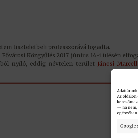
tem tiszteletbeli professzorává fogadta.
ővárosi Közgyűlés 2017. június 14-i ülésén elfog
ából nyíló, eddig névtelen terület
Jánosi Marcel
Adattárunk
Az oldalon 
keresőmező.
— ha nem, n
egészében
Google 