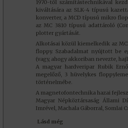
1970-től számítástechnikával kezd
kiváltására az SLK-4 típusú kazet
konverter, a MCD típusú mikro flop
az MC 3810 típusú adattároló (Com
plotter gyártását.
Alkotásai közül kiemelkedik az MCD
floppy. Szabadalmat nyújtott be e
(vagy, ahogy akkoriban nevezte, ha
A magyar hardveripar Rubik Ernőj
megelőző, 3 hüvelykes floppyleme
történelmébe.
A magnetofontechnika hazai fejles
Magyar Népköztársaság Állami Díj
Imrével, Machala Gáborral, Somlai Cs
Lásd még