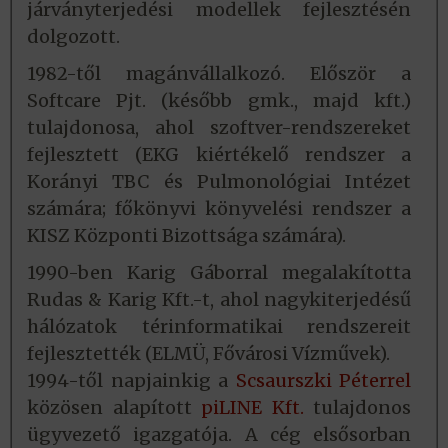
járványterjedési modellek fejlesztésén
dolgozott.
1982-től magánvállalkozó. Először a
Softcare Pjt. (később gmk., majd kft.)
tulajdonosa, ahol szoftver-rendszereket
fejlesztett (EKG kiértékelő rendszer a
Korányi TBC és Pulmonológiai Intézet
számára; főkönyvi könyvelési rendszer a
KISZ Központi Bizottsága számára).
1990-ben Karig Gáborral megalakította
Rudas & Karig Kft.-t, ahol nagykiterjedésű
hálózatok térinformatikai rendszereit
fejlesztették (ELMÜ, Fővárosi Vízművek).
1994-től napjainkig a
Scsaurszki Péterrel
közösen alapított
piLINE Kft.
tulajdonos
ügyvezető igazgatója. A cég elsősorban