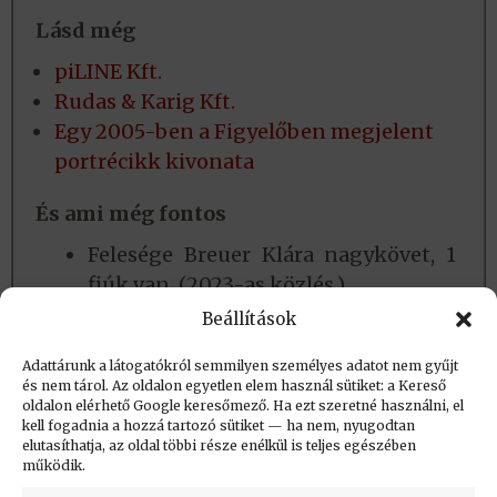
Lásd még
piLINE Kft.
Rudas & Karig Kft.
Egy 2005-ben a Figyelőben megjelent
portrécikk kivonata
És ami még fontos
Felesége Breuer Klára nagykövet, 1
fiúk van. (2023-as közlés.)
Hobbijai: faesztergálás,
Beállítások
bőrdiszművesség, fotózás.
Adattárunk a látogatókról semmilyen személyes adatot nem gyűjt
és nem tárol. Az oldalon egyetlen elem használ sütiket: a Kereső
oldalon elérhető Google keresőmező. Ha ezt szeretné használni, el
Létrehozva: 2023.02.21. 15:59
kell fogadnia a hozzá tartozó sütiket — ha nem, nyugodtan
elutasíthatja, az oldal többi része enélkül is teljes egészében
Utolsó módosítás: 2024.05.25. 14:08
működik.