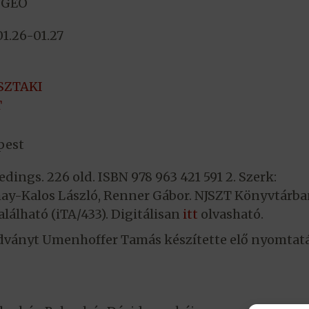
FGEO
01.26-01.27
SZTAKI
T
pest
edings. 226 old. ISBN 978 963 421 591 2. Szerk:
ay-Kalos László, Renner Gábor. NJSZT Könyvtárb
lálható (iTA/433). Digitálisan
itt
olvasható.
dványt Umenhoffer Tamás készítette elő nyomtatá