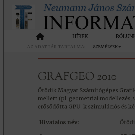
HÍREK
RÓLUN
SZEMÉLYEK
GRAFGEO 2010
Ötödik Magyar Számítógépes Grafi
mellett (pl. geometriai modellezés,
erősödötta GPU-k szimulációs és ké
Hivatalos név:
Ötödi