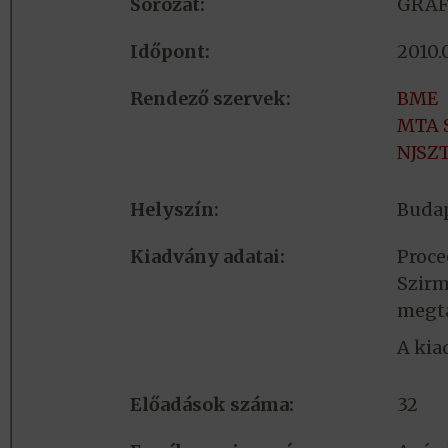
Sorozat:
GRA
Időpont:
2010.
Rendező szervek:
BME
MTA 
NJSZ
Helyszín:
Buda
Kiadvány adatai:
Proce
Szirm
megta
A kia
Előadások száma:
32