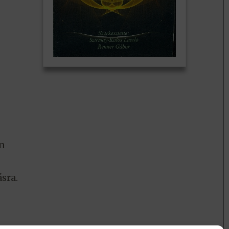
an
sra.