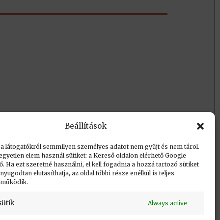
Vissza a lap tetejére
Beállítások
 a látogatókról semmilyen személyes adatot nem gyűjt és nem tárol.
egyetlen elem használ sütiket: a Kereső oldalon elérhető Google
 Ha ezt szeretné használni, el kell fogadnia a hozzá tartozó sütiket
yugodtan elutasíthatja, az oldal többi része enélkül is teljes
 működik.
sütik
Always active