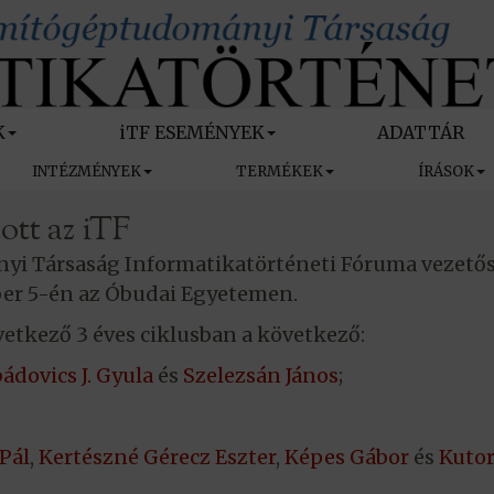
K
iTF ESEMÉNYEK
ADATTÁR
INTÉZMÉNYEK
TERMÉKEK
ÍRÁSOK
ott az iTF
i Társaság Informatikatörténeti Fóruma vezetős
mber 5-én az Óbudai Egyetemen.
vetkező 3 éves ciklusban a következő:
ádovics J. Gyula
és
Szelezsán János
;
Pál
,
Kertészné Gérecz Eszter
,
Képes Gábor
és
Kutor