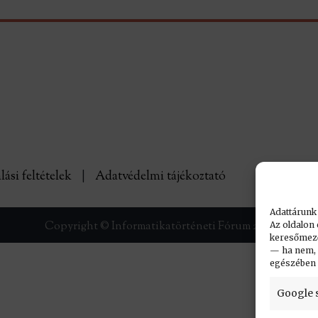
lási feltételek
|
Adatvédelmi tájékoztató
Adattárunk
Copyright © Informatikatörténeti Fórum 2017
Az oldalon 
keresőmező.
— ha nem, n
egészében
Google 