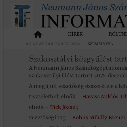
HÍREK
RÓLUN
SZEMÉLYEK
Szakosztályi közgyűlést tart
A Neumann János Számítógéptudomány
szakosztályi ülést tartott 2025. dece
A megújult vezetőség összetétele a kö
tiszteletbeli elnök –
Havass Miklós
,
Ob
elnök –
Tick József
;
vezetőségi tag –
Bohus Mihály
,
Breuer 