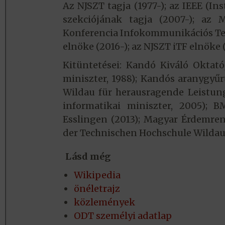
Az NJSZT tagja (1977-); az IEEE (In
szekciójának tagja (2007-); az 
Konferencia Info­kommunikációs Te
elnöke (2016-); az NJSZT iTF elnöke (
Kitüntetései: Kandó Kiváló Oktató
miniszter, 1988); Kandós aranygyű
Wildau für herausragende Leistung
informatikai miniszter, 2005); 
Esslingen (2013); Magyar Érdemren
der Technischen Hochschule Wildau (
Lásd még
Wikipedia
önéletrajz
közlemények
ODT személyi adatlap