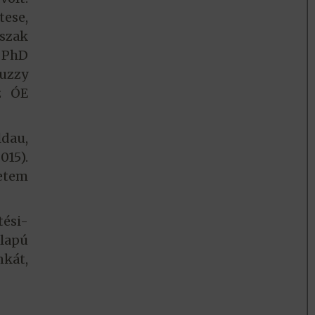
ese,
 szak
 PhD
uzzy
az ÓE
ldau,
015).
etem
tési-
lapú
nkát,