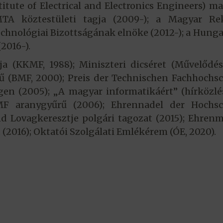
stitute of Electrical and Electronics Engineers) m
MTA köztestületi tagja (2009-); a Magyar Rek
chnológiai Bizottságának elnöke (2012-); a Hung
2016-).
ja (KKMF, 1988); Miniszteri dicséret (Művelődé
rű (BMF, 2000); Preis der Technischen Fachhochs
en (2005); „A magyar informatikáért” (hírközlé
BMF aranygyűrű (2006); Ehrennadel der Hochsc
d Lovagkeresztje polgári tagozat (2015); Ehren
2016); Oktatói Szolgálati Emlékérem (ÓE, 2020).