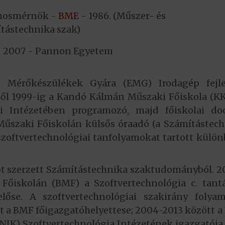
amosmérnök -
BME
- 1986. (Műszer- és
ítástechnika szak)
 2007 - Pannon Egyetem
s Mérőkészülékek Gyára (EMG) Irodagép fejle
től 1999-ig a Kandó Kálmán Műszaki Főiskola (
i Intézetében programozó, majd főiskolai doc
Műszaki Főiskolán külsős óraadó (a Számítástec
 szoftvertechnológiai tanfolyamokat tartott külö
t szerzett Számítástechnika szaktudományból. 
Főiskolán (BMF) a Szoftvertechnológia c. tant
lelőse. A szoftvertechnológiai szakirány folya
t a BMF főigazgatóhelyettese; 2004-2013 között 
IK) Szoftvertechnológia Intézetének igazgatója 