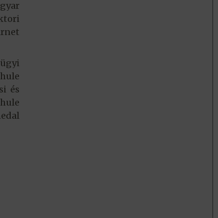
agyar
tori
arnet
sügyi
chule
si és
hule
medal