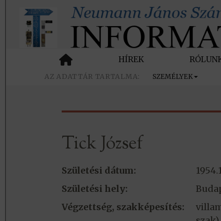
HÍREK
RÓLUN
SZEMÉLYEK
Tick József
Születési dátum:
1954.1
Születési hely:
Buda
Végzettség, szakképesítés:
vill
szak)