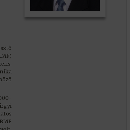
sztő
KKMF)
ens.
hnika
nböző
2000-
árgyi
matos
a BMF
volt.