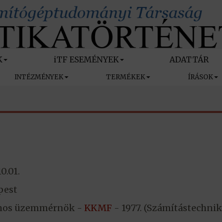
K
iTF ESEMÉNYEK
ADATTÁR
INTÉZMÉNYEK
TERMÉKEK
ÍRÁSOK
0.01.
pest
amos üzemmérnök -
KKMF
- 1977. (Számítástechni