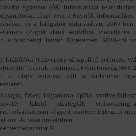
budai Egyetem (ÓE) informatikai rektorhelyett
 Folyamatosan részt vesz a Mérnök informatikus
zásában és a hallgatók oktatásában. 2007-ben
yetemen (P-gráf alapú workflow modellezés f
itált a Széchenyi István Egyetemen. 2020-tól 
t külföldön (University of Applied Sciences, Wi
hule für Technik, Esslingen, Németország,1999-2
it c. tárgy oktatója volt a Karlsruhei Egy
eszterén.
 Design; üzleti folyamatra épülő szoftverfejlesz
novatív hibrid stratégiák Outsourcing-a
ben. Folyamatosan végzett szoftver fejlesztői mu
tközi és hazai projektben.
ményeinek száma: 76.