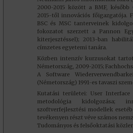
2000-2015 között a BMF, később Ó
2015-től innovációs főigazgatója.
BSC és MSC tanterveinek kidolgo
fokozatot szerzett a Pannon Eg
kiterjesztéssel); 2013-ban habil
címzetes egyetemi tanára.
Közben intenzív kurzusokat tartot
Németország, 2009-2015; Fachhochsc
A Software Wiederverwendbarke
(Németország) 1991-es tavaszi szem
Kutatási területei: User Interface
metodológia kidolgozása; in
szoftverfejlesztési modellek eseté
tevékenyen részt véve számos nemze
Tudományos és felsőoktatási közle