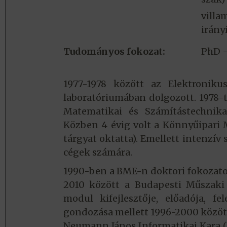
vill
irány
Tudományos fokozat:
PhD -
1977-1978 között az Elektroniku
laboratóriumában dolgozott. 1978-
Matematikai és Számítástechnika
Közben 4 évig volt a Könnyűipari 
tárgyat oktatta). Emellett intenzív
cégek számára.
1990-ben a BME-n doktori fokozato
2010 között a Budapesti Műszaki 
modul kifejlesztője, előadója, fe
gondozása mellett 1996-2000 közöt
Neumann János Informatikai Kara (N