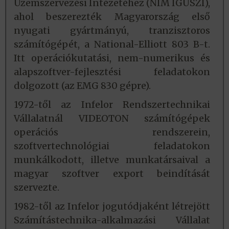
Üzemszervezési Intézetéhez (NIM IGÜSZI),
ahol beszerezték Magyarország első
nyugati gyártmányú, tranzisztoros
számítógépét, a National-Elliott 803 B-t.
Itt operációkutatási, nem-numerikus és
alapszoftver-fejlesztési feladatokon
dolgozott (az EMG 830 gépre).
1972-től az Infelor Rendszertechnikai
Vállalatnál VIDEOTON számítógépek
operációs rendszerein,
szoftvertechnológiai feladatokon
munkálkodott, illetve munkatársaival a
magyar szoftver export beindítását
szervezte.
1982-től az Infelor jogutódjaként létrejött
Számítástechnika-alkalmazási Vállalat