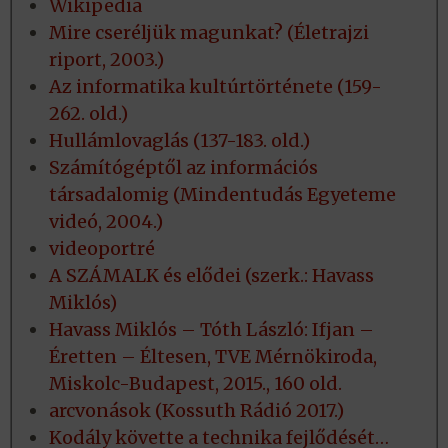
Wikipedia
Mire cseréljük magunkat? (Életrajzi
riport, 2003.)
Az informatika kultúrtörténete (159-
262. old.)
Hullámlovaglás (137-183. old.)
Számítógéptől az információs
társadalomig (Mindentudás Egyeteme
videó, 2004.)
videoportré
A SZÁMALK és elődei (szerk.: Havass
Miklós)
Havass Miklós – Tóth László: Ifjan –
Éretten – Éltesen, TVE Mérnökiroda,
Miskolc-Budapest, 2015., 160 old.
arcvonások (Kossuth Rádió 2017.)
Kodály követte a technika fejlődését…