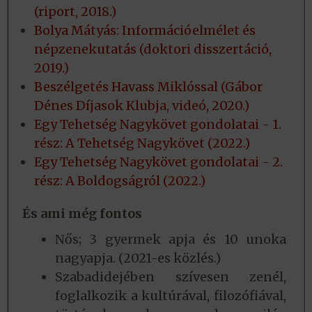
(riport, 2018.)
Bolya Mátyás: Információelmélet és
népzenekutatás (doktori disszertáció,
2019.)
Beszélgetés Havass Miklóssal (Gábor
Dénes Díjasok Klubja, videó, 2020.)
Egy Tehetség Nagykövet gondolatai - 1.
rész: A Tehetség Nagykövet (2022.)
Egy Tehetség Nagykövet gondolatai - 2.
rész: A Boldogságról (2022.)
És ami még fontos
Nős; 3 gyermek apja és 10 unoka
nagyapja. (2021-es közlés.)
Szabadidejében szívesen zenél,
foglalkozik a kultúrával, filozófiával,