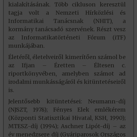
kialakításának. Több cikluson keresztül
tagja volt a Nemzeti Hírközlési és
Informatikai Tanácsnak (NHIT), a
kormány tanácsadó szervének. Részt vesz
az Informatikatörténeti Fórum (iTF)
munkájában.
Életéről, életelveiről kimerítően számol be
az Ifjan – Éretten – Éltesen c.
riportkönyvében, amelyben számot ad
irodalmi munkásságáról és kitüntetéseiről
is.
Jelentősebb kitüntetései: Neumann-díj
(NJSZT, 1978); Fényes Elek emlékérem
(Központi Statisztikai Hivatal, KSH, 1990);
MTESZ-díj (1994); Aschner Lipót-díj – az
év menedzsere díj (Gyáriparosok Országos