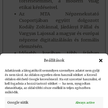
történelemmel, a modern világ
etikai kérdéseivel.
Az MTA Népzenekutató
Csoportjában együtt dolgozott
Kodály Zoltánnal, Járdányi Pállal és
Vargyas Lajossal a magyar és európai
népzene digitalizálásán és formális
elemzésén.
Idősebb korában több írásban
dolgozta fel családja, szakmája
Beállítások
történetét.
Adattárunk a látogatókról semmilyen személyes adatot nem gyűjt
és nem tárol. Az oldalon egyetlen elem használ sütiket: a Kereső
oldalon elérhető Google keresőmező. Ha ezt szeretné használni, el
Létrehozva: 2015.11.24. 19:29
kell fogadnia a hozzá tartozó sütiket — ha nem, nyugodtan
elutasíthatja, az oldal többi része enélkül is teljes egészében
Utolsó módosítás: 2026.02.04. 18:01
működik.
Google sütik
Always active