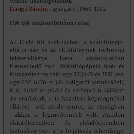
Vezető tisztségviselők
Faragó Sándor
, igazgató , 1969-1982
HW-SW eszköztörténeti rész
Az Etele úti székházban a számítógép-
ellátottság és az oktatótermek technikai
felszereltsége hazai viszonylatban
kiemelkedő volt. Számítógépeik újak és
korszerűek voltak: egy
370/145-ös IBM gép,
egy
PDP 11/70-es
(16 hallgatói terminállal),
R-10
,
SONY tv-stúdió
és
zártláncú tv-hálózat
.
Tv-stúdiójuk, a 15 kazettás képmagnóval
ellátott self study center, az országban
akkor a legmodernebb volt. Minden
oktatóteremben és előadóteremben
biztosítva volt a tv-bejátszás lehetősége.