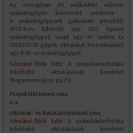
Az országban itt működött először
számítógépes könyvtári rendszer .
A számítógéppark (pályázati pénzből)
1972-ben kibővült egy
DEC
típusú
számítógéppel, majd egy év múlva (a
VIDEOTON gépek oktatását biztosítandó)
egy
R-10
-es számítógéppel.
Sántáné-Tóth Edit
: A számítástechnika
felsőfokú oktatásának kezdetei
Magyarországon pp.75)
Projekttörténeti rész
n.a.
Oktatás- és kutatástörténeti rész
Sántáné-Tóth Edit
A számítástechnika
felsőfokú oktatásának kezdetei