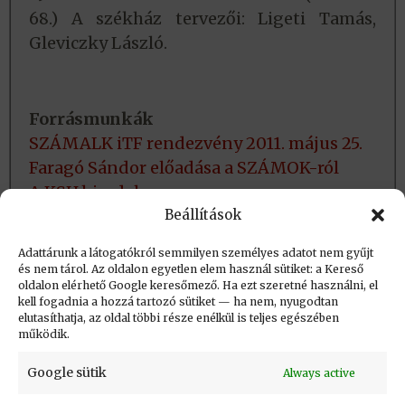
68.) A székház tervezői: Ligeti Tamás,
Gleviczky László.
Forrásmunkák
SZÁMALK iTF rendezvény 2011. május 25.
Faragó Sándor előadása a SZÁMOK-ról
A KSH birodalom
Beállítások
A számítástechnika felsőfokú oktatásának
kezdetei Magyarországon
Adattárunk a látogatókról semmilyen személyes adatot nem gyűjt
és nem tárol. Az oldalon egyetlen elem használ sütiket: a Kereső
oldalon elérhető Google keresőmező. Ha ezt szeretné használni, el
Létrehozva: 2016.07.27. 16:24
kell fogadnia a hozzá tartozó sütiket — ha nem, nyugodtan
elutasíthatja, az oldal többi része enélkül is teljes egészében
Utolsó módosítás: 2026.08.04. 23:03
működik.
Google sütik
Always active