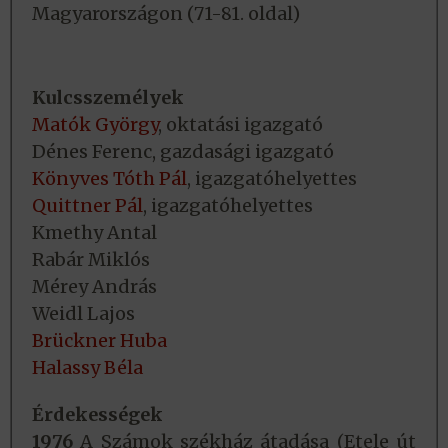
Magyarországon (71-81. oldal)
Kulcsszemélyek
Matók György
, oktatási igazgató
Dénes Ferenc, gazdasági igazgató
Könyves Tóth Pál
, igazgatóhelyettes
Quittner Pál
, igazgatóhelyettes
Kmethy Antal
Rabár Miklós
Mérey András
Weidl Lajos
Brückner Huba
Halassy Béla
Érdekességek
1976
A Számok székház átadása (Etele út