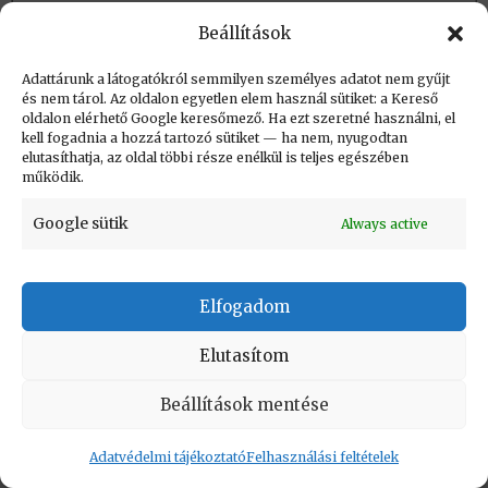
Fizikai tárolás:
Helye: könyvtár
Beállítások
Azonosító:
Adattárunk a látogatókról semmilyen személyes adatot nem gyűjt
és nem tárol. Az oldalon egyetlen elem használ sütiket: a Kereső
oldalon elérhető Google keresőmező. Ha ezt szeretné használni, el
Létrehozva: 2024.02.05. 14:55
kell fogadnia a hozzá tartozó sütiket — ha nem, nyugodtan
elutasíthatja, az oldal többi része enélkül is teljes egészében
Utolsó módosítás: 2024.02.05. 14:55
működik.
Google sütik
Always active
KAPCSOLAT
|
Impresszum
|
Felhasználási
Elfogadom
feltételek
|
Adatvédelmi tájékoztató
Elutasítom
Vissza a lap tetejére
Beállítások mentése
Copyright © Informatikatörténeti Fórum 2017
Adatvédelmi tájékoztató
Felhasználási feltételek