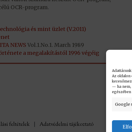
s célú OCR-program.
echnológia és mint üzlet (V.2011)
énet
ITA NEWS
Vol.1.No.1. March 1989
örténete a megalakítástól 1996 végéig
Adattárunk
Az oldalon 
keresőmező.
— ha nem, n
egészében
Google 
lási feltételek
|
Adatvédelmi tájékoztató
Elf