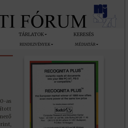
TÁRLATOK
KERESÉS
RENDEZVÉNYEK
MÉDIATÁR
80-as
ított
smerő
rint,