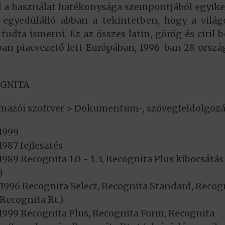
d a használat hatékonysága szempontjából egyike
 egyedülálló abban a tekintetben, hogy a vilá
tudta ismerni. Ez az összes latin, görög és ciril b
-ban piacvezető lett Európában, 1996-ban 28 orsz
GNITA
mazói szoftver > Dokumentum-, szövegfeldolgozá
1999
1987 fejlesztés
1989 Recognita 1.0 - 1.3, Recognita Plus kibocsátás
)
1996 Recognita Select, Recognita Standard, Recog
(Recognita Rt.)
1999 Recognita Plus, Recognita Form, Recognita