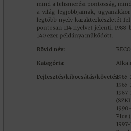
mind a felismerési pontosság, min
a világ legjobbjainak, ugyanakkor
legtöbb nyelv karakterkészletét fel 
pontosan 114 nyelvet jelenti. 1988
140 ezer példánya működött.
Rövid név:
RECO
Kategória:
Alkal
Fejlesztés/kibocsátás/követés:
1985-
1985-
1987-
(SZKI
1990-
Plus 
1997-