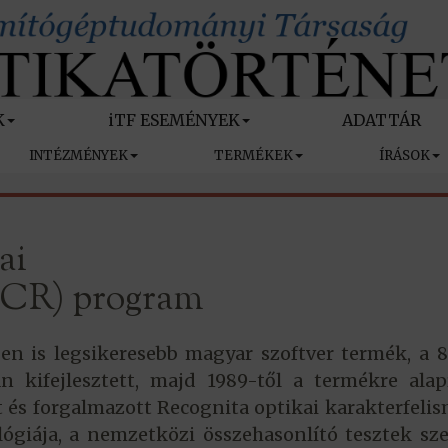
K
iTF ESEMÉNYEK
ADATTÁR
INTÉZMÉNYEK
TERMÉKEK
ÍRÁSOK
ai
OCR) program
n is legsikeresebb magyar szoftver termék, a 
 kifejlesztett, majd 1989-től a termékre alap
tt és forgalmazott Recognita optikai karakterfeli
giája, a nemzetközi összehasonlító tesztek sze