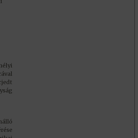
i
élyi
ával
rjedt
nyság
álló
rése