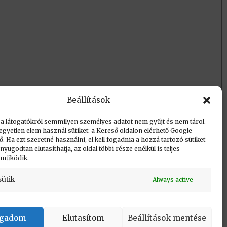
Beállítások
 a látogatókról semmilyen személyes adatot nem gyűjt és nem tárol.
egyetlen elem használ sütiket: a Kereső oldalon elérhető Google
 Ha ezt szeretné használni, el kell fogadnia a hozzá tartozó sütiket
yugodtan elutasíthatja, az oldal többi része enélkül is teljes
 működik.
sütik
Always active
Vissza a lap tetejére
ogadom
Elutasítom
Beállítások mentése