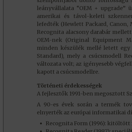
szempontjából döntő fontosságú l
leányvállalata “OEM + upgrade” ü
amerikai és távol-keleti szkenne
lefedték (Hewlett Packard, Canon, M
Recognita alacsony darabár mellett
OEM-nek (Original Equipment Man
minden készülék mellé letett egy 
Standard), mely a csúcsmodell Re
változata volt; az igényesebb végf
kapott a csúcsmodellre.
Történeti érdekességek
A fejlesztők 1991-ben megosztott Sz
A 90-es évek során a termék tová
elnyerték az európai informatikai dí
Recognita Form (1996): kitöltö
Recognita Reader (1997): speciá