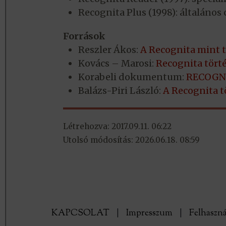
Recognita Plus (1998): általáno
Források
Reszler Ákos:
A Recognita mint t
Kovács – Marosi:
Recognita tört
Korabeli dokumentum:
RECOGN
Balázs-Piri László:
A Recognita t
Létrehozva: 2017.09.11. 06:22
Utolsó módosítás: 2026.06.18. 08:59
KAPCSOLAT
|
Impresszum
|
Felhaszná