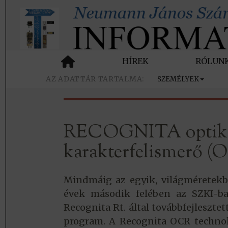
HÍREK
RÓLUN
SZEMÉLYEK
RECOGNITA optik
karakterfelismerő (
Mindmáig az egyik, világméretekbe
évek második felében az SZKI-ban
Recognita Rt. által továbbfejleszte
program. A Recognita OCR technoló