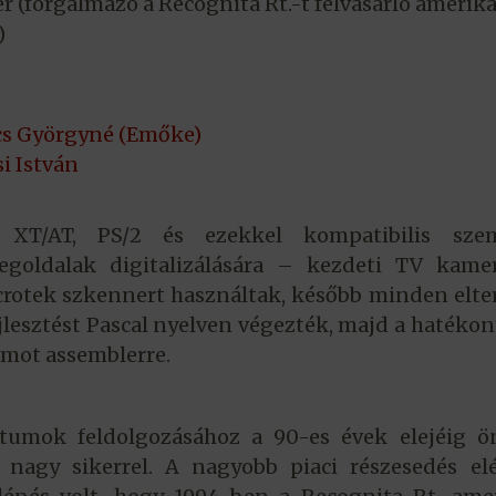
r (forgalmazó a Recognita Rt.-t felvásárló amerika
)
s Györgyné (Emőke)
i István
XT/AT, PS/2 és ezekkel kompatibilis szem
egoldalak digitalizálására – kezdeti TV kamer
icrotek szkennert használtak, később minden elte
ejlesztést Pascal nyelven végezték, majd a hatéko
amot assemblerre.
tumok feldolgozásához a 90-es évek elejéig ön
nagy sikerrel. A nagyobb piaci részesedés elé