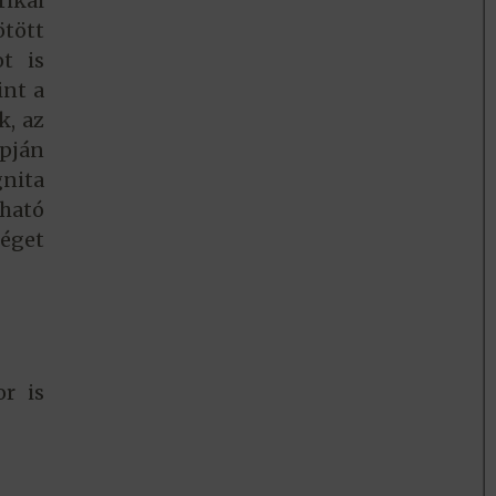
ikai
ötött
t is
int a
k, az
pján
gnita
lható
séget
r is