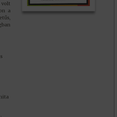
 volt
gon a
etűs,
ágban
s
nita