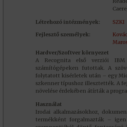
Reade
Caere
Létrehozó intézmények:
SZKI
Fejlesztő személyek:
Kovác
Maros
Hardver/Szoftver környezet
A Recognita első verziói IBM 
számítógépeken futottak. A szöv
folytatott kisérletek után – egy M
szkenner típushoz illesztették. A f
növelése érdekében átírták a progr
Használat
Irodai alkalmazásokhoz, dokumen
termékként forgalmazták – igen 