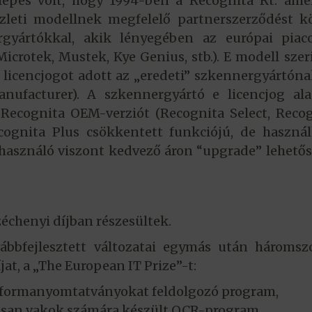
épés volt, hogy 1994-ben a Recognita Rt. amer
zleti modellnek megfelelő partnerszerződést k
rgyártókkal, akik lényegében az európai piaco
icrotek, Mustek, Kye Genius, stb.). E modell szer
 licencjogot adott az „eredeti” szkennergyártóna
ufacturer). A szkennergyártó e licencjog ala
Recognita OEM-verziót (Recognita Select, Reco
cognita Plus csökkentett funkciójú, de haszná
elhasználó viszont kedvező áron “upgrade” lehető
échenyi díjban részesültek.
bbfejlesztett változatai egymás után háromszo
jat, a „The European IT Prize”-t:
tt formanyomtatványokat feldolgozó program,
lisan vakok számára készült OCR-program,