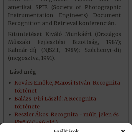
amerikai SPIE (Society of Photographic
Instrumentation Engineers) Document
Recognition and Retrieval konferencián.
Kitüntetései: Kiváló Munkáért (Országos
Műszaki Fejlesztési Bizottság, 1987);
Kalmár-díj (NJSZT, 1989); Széchenyi-díj
(megosztva, 1991).
Lásd még
Kovács Emőke, Marosi István: Recognita
történet
Balázs-Piri László: A Recognita
története
Reszler Ákos: Recognita - múlt, jelen és
jövő (40-46 old.)
Recognita Szoftvergyártó, Fejlesztő és
Beállítások