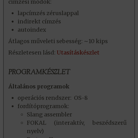
címzési módok:
lapcímzés zéruslappal
indirekt címzés
autoindex
Átlagos műveleti sebesség: ∼10 kips
Részletesen lásd:
Utasításkészlet
PROGRAMKÉSZLET
Általános programok
operációs rendszer: OS-8
fordítóprogramok:
Slang assembler
FOKAL (interaktív, beszédszerű
nyelv)