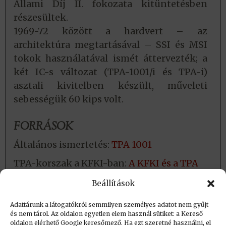
Állami Díj II. fokozata kitüntetésben
részesültek.
1969-72 között a hardvert – az
architektúra megtartásával – SSI és MSI
tokok használatával ismét áttervezték; a
két IC-s változat (TPA-1001/i és TPA-i)
asztali kivitelben készült, műveleti
sebességük 60 kips volt.
FORRÁSOK
Általános ismertetés:
TPA 1001
TPA-korszak a KFKI-ban:
A KFKI és a TPA
Részletes áttekintést ad Lukács József:
TPA
Beállítások
történet
c. tanulmánya
Adattárunk a látogatókról semmilyen személyes adatot nem gyűjt
és nem tárol. Az oldalon egyetlen elem használ sütiket: a Kereső
oldalon elérhető Google keresőmező. Ha ezt szeretné használni, el