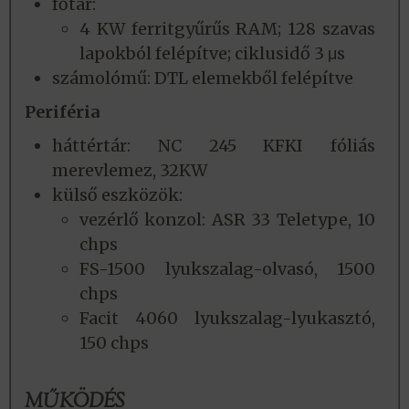
főtár:
4 KW ferritgyűrűs RAM; 128 szavas
lapokból felépítve; ciklusidő 3 μs
számolómű: DTL elemekből felépítve
Periféria
háttértár: NC 245
KFKI fóliás
merevlemez, 32KW
külső eszközök:
vezérlő konzol: ASR 33 Teletype, 10
chps
FS-1500 lyukszalag-olvasó, 1500
chps
Facit 4060 lyukszalag-lyukasztó,
150 chps
MŰKÖDÉS