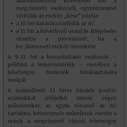
akkumulátorba következő szó a
megcímzett eszközről, egyszersmind
törlődik az eszköz „kész” jelzője
a 10. bit hatására törlődik az AC
a 11. bit a következő utasítás átlépésére
utasítja a processzort, ha a
be-/kimeneti eszköz üzemkész
A 9.-11. bit a bonyolultabb eszközök –
például a lemezvezérlők – esetében a
lehetséges funkciók kiválasztására
szolgál.
A számolómű 12 bites bináris pozitív
számokkal (előjelbit nincs) végez
műveleteket; az egyik tényező az AC
tartalma; kéttényezős műveletek esetén a
másik a megcímzett társzó, lehetséges