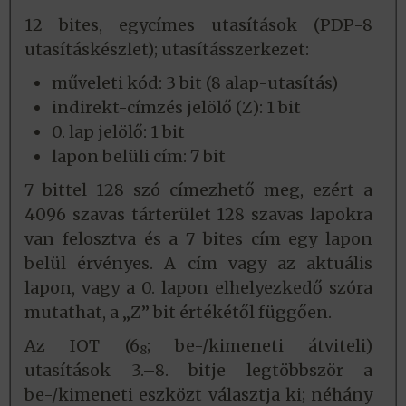
12 bites, egycímes utasítások (PDP-8
utasításkészlet); utasításszerkezet:
műveleti kód: 3 bit (8 alap-utasítás)
indirekt-címzés jelölő (Z): 1 bit
0. lap jelölő: 1 bit
lapon belüli cím: 7 bit
7 bittel 128 szó címezhető meg, ezért a
4096 szavas tárterület 128 szavas lapokra
van felosztva és a 7 bites cím egy lapon
belül érvényes. A cím vagy az aktuális
lapon, vagy a 0. lapon elhelyezkedő szóra
mutathat, a „Z” bit értékétől függően.
Az IOT (6
; be-/kimeneti átviteli)
8
utasítások 3.–8. bitje legtöbbször a
be-/kimeneti eszközt választja ki; néhány