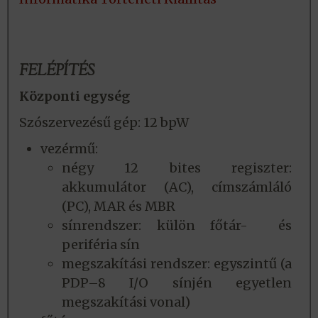
FELÉPÍTÉS
Központi egység
Szószervezésű gép: 12 bpW
vezérmű:
négy 12 bites regiszter:
akkumulátor (AC), címszámláló
(PC), MAR és MBR
sínrendszer: külön főtár- és
periféria sín
megszakítási rendszer: egyszintű (a
PDP–8 I/O sínjén egyetlen
megszakítási vonal)