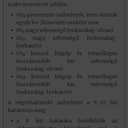
szabványosított jelölés:
00
processzor-műveletek, nem érintik
8
egyik be-/kimeneti eszközt sem
01
nagy sebességű lyukszalag-olvasó
8
02
nagy sebességű lyukszalag-
8
lyukasztó
03
konzol írógép és tetszőleges
8
hozzárendelt kis sebességű
lyukszalag-olvasó
04
konzol írógép és tetszőleges
8
hozzárendelt kis sebességű
lyukszalag-lyukasztó
A végrehajtandó műveletet a 9.–11. bit
határozza meg:
a 9. bit hatására betöltődik az