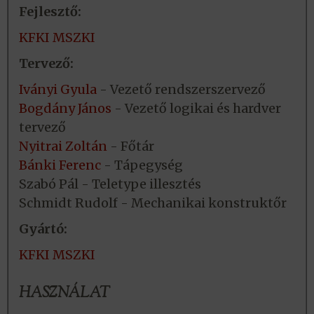
Fejlesztő:
KFKI MSZKI
Tervező:
Iványi Gyula
- Vezető rendszerszervező
Bogdány János
- Vezető logikai és hardver
tervező
Nyitrai Zoltán
- Főtár
Bánki Ferenc
- Tápegység
Szabó Pál - Teletype illesztés
Schmidt Rudolf - Mechanikai konstruktőr
Gyártó:
KFKI MSZKI
HASZNÁLAT