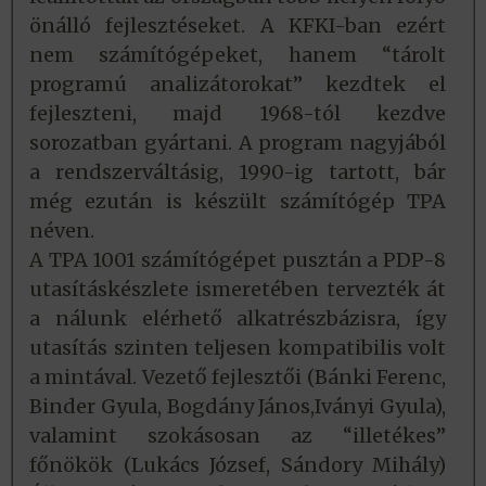
önálló fejlesztéseket. A KFKI-ban ezért
nem számítógépeket, hanem “tárolt
programú analizátorokat” kezdtek el
fejleszteni, majd 1968-tól kezdve
sorozatban gyártani. A program nagyjából
a rendszerváltásig, 1990-ig tartott, bár
még ezután is készült számítógép TPA
néven.
A TPA 1001 számítógépet pusztán a PDP-8
utasításkészlete ismeretében tervezték át
a nálunk elérhető alkatrészbázisra, így
utasítás szinten teljesen kompatibilis volt
a mintával. Vezető fejlesztői (Bánki Ferenc,
Binder Gyula, Bogdány János,Iványi Gyula),
valamint szokásosan az “illetékes”
főnökök (Lukács József, Sándory Mihály)