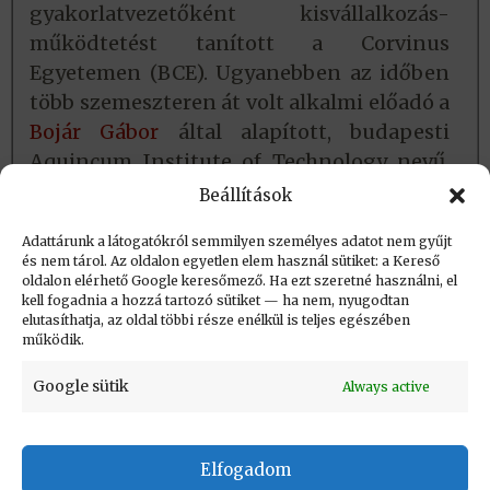
gyakorlatvezetőként kisvállalkozás-
működtetést tanított a Corvinus
Egyetemen (BCE). Ugyanebben az időben
több szemeszteren át volt alkalmi előadó a
Bojár Gábor
által alapított, budapesti
Aquincum Institute of Technology nevű,
angol nyelvű oktatási intézménynél – az
Beállítások
üzletkötés módszertana témakörben.
Adattárunk a látogatókról semmilyen személyes adatot nem gyűjt
és nem tárol. Az oldalon egyetlen elem használ sütiket: a Kereső
oldalon elérhető Google keresőmező. Ha ezt szeretné használni, el
Létrehozva: 2025.10.06. 18:35
kell fogadnia a hozzá tartozó sütiket — ha nem, nyugodtan
elutasíthatja, az oldal többi része enélkül is teljes egészében
Utolsó módosítás: 2025.10.19. 15:52
működik.
Google sütik
Always active
Elfogadom
KAPCSOLAT
|
Impresszum
|
Felhasználási