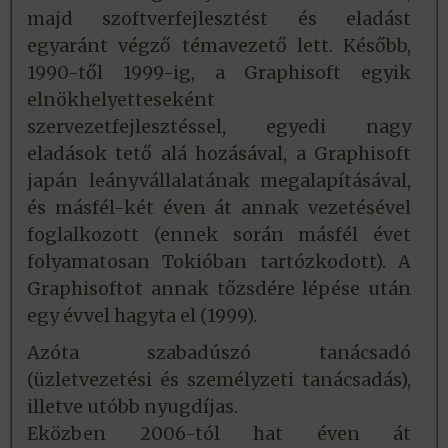
majd szoftverfejlesztést és eladást
egyaránt végző témavezető lett. Később,
1990-től 1999-ig, a Graphisoft egyik
elnökhelyetteseként
szervezetfejlesztéssel, egyedi nagy
eladások tető alá hozásával, a Graphisoft
japán leányvállalatának megalapításával,
és másfél-két éven át annak vezetésével
foglalkozott (ennek során másfél évet
folyamatosan Tokióban tartózkodott). A
Graphisoftot annak tőzsdére lépése után
egy évvel hagyta el (1999).
Azóta szabadúszó tanácsadó
(üzletvezetési és személyzeti tanácsadás),
illetve utóbb nyugdíjas.
Eközben 2006-tól hat éven át