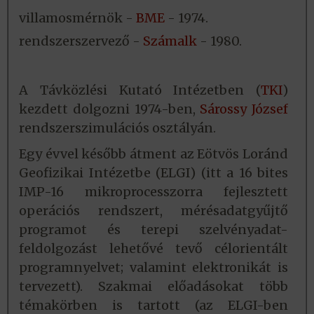
villamosmérnök -
BME
- 1974.
rendszerszervező -
Számalk
- 1980.
A Távközlési Kutató Intézetben (
TKI
)
kezdett dolgozni 1974-ben,
Sárossy József
rendszerszimulációs osztályán.
Egy évvel később átment az Eötvös Loránd
Geofizikai Intézetbe (ELGI) (itt a 16 bites
IMP-16 mikroprocesszorra fejlesztett
operációs rendszert, mérésadatgyűjtő
programot és terepi szelvényadat-
feldolgozást lehetővé tevő célorientált
programnyelvet; valamint elektronikát is
tervezett). Szakmai előadásokat több
témakörben is tartott (az ELGI-ben