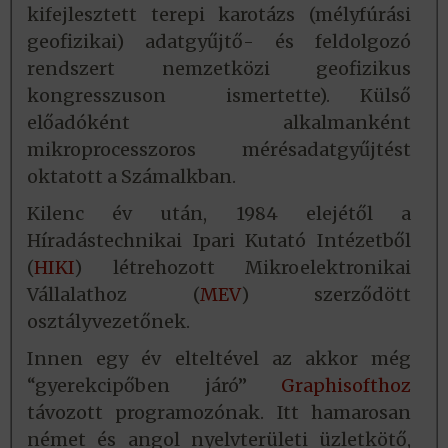
kifejlesztett terepi karotázs (mélyfúrási
geofizikai) adatgyűjtő- és feldolgozó
rendszert nemzetközi geofizikus
kongresszuson ismertette). Külső
előadóként alkalmanként
mikroprocesszoros mérésadatgyűjtést
oktatott a Számalkban.
Kilenc év után, 1984 elejétől a
Híradástechnikai Ipari Kutató Intézetből
(
HIKI
) létrehozott Mikroelektronikai
Vállalathoz (
MEV
) szerződött
osztályvezetőnek.
Innen egy év elteltével az akkor még
“gyerekcipőben járó”
Graphisofthoz
távozott programozónak. Itt hamarosan
német és angol nyelvterületi üzletkötő,