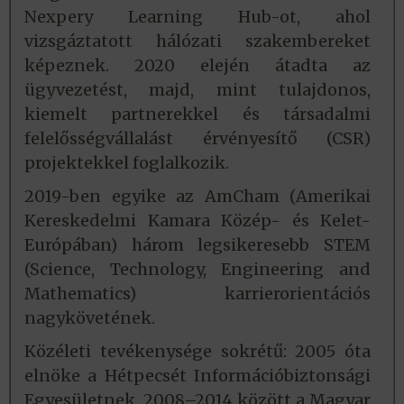
Nexpery Learning Hub-ot, ahol
vizsgáztatott hálózati szakembereket
képeznek. 2020 elején átadta az
ügyvezetést, majd, mint tulajdonos,
kiemelt partnerekkel és társadalmi
felelősségvállalást érvényesítő (CSR)
projektekkel foglalkozik.
2019-ben egyike az AmCham (Amerikai
Kereskedelmi Kamara Közép- és Kelet-
Európában) három legsikeresebb STEM
(Science, Technology, Engineering and
Mathematics) karrierorientációs
nagykövetének.
Közéleti tevékenysége sokrétű: 2005 óta
elnöke a Hétpecsét Információbiztonsági
Egyesületnek, 2008–2014 között a Magyar