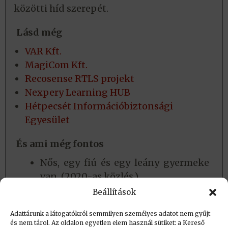
közötti híd szerepét.
Lásd még
VAR Kft.
MagiCom Kft.
Recosense RTLS projekt
Nexpery Learning HUB
Hétpecsét Információbiztonsági
Egyesület
És ami még fontos
Nős, egy fiú és egy leány gyermeke
van. (2020-as közlés.)
2015-től a
Vulcan Riders
Beállítások
Magyarország Egyesület
titkára.
Adattárunk a látogatókról semmilyen személyes adatot nem gyűjt
és nem tárol. Az oldalon egyetlen elem használ sütiket: a Kereső