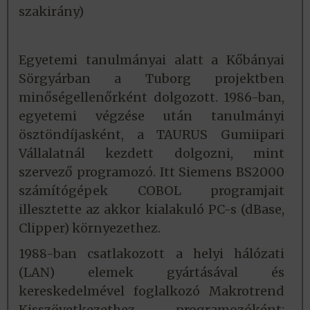
szakirány)
Egyetemi tanulmányai alatt a Kőbányai
Sörgyárban a Tuborg projektben
minőségellenőrként dolgozott. 1986-ban,
egyetemi végzése után tanulmányi
ösztöndíjasként, a TAURUS Gumiipari
Vállalatnál kezdett dolgozni, mint
szervező programozó. Itt Siemens BS2000
számítógépek COBOL programjait
illesztette az akkor kialakuló PC-s (dBase,
Clipper) környezethez.
1988-ban csatlakozott a helyi hálózati
(LAN) elemek gyártásával és
kereskedelmével foglalkozó Makrotrend
Kisszövetkezethez programozóként;