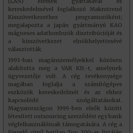
(LAN) elemek gyártásával és
kereskedelmével foglalkozó Makrotrend
Kisszövetkezethez programozóként;
megalapozta a japán gyártmányú KAO
mágneses adathordozók disztribúcióját és
a kisszövetkezet elnökhelyettesévé
választották.
1993-ban magánszemélyekkel közösen
alakította meg a VAR Kft.-t, amelynek
ügyvezetője volt. A cég tevékenysége
magában foglalja a számítógépes
eszközök kereskedelmét és az ehhez
kapcsolódó szolgáltatásokat.
Magyarországon 1999-ben elsők között
létesített outsourcing szerződést egy bank
végfelhasználóinak támogatására. A cég a
Figyelő című hetilap Top 200-as listáján