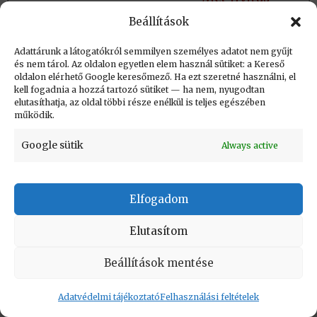
Beállítások
Adattárunk a látogatókról semmilyen személyes adatot nem gyűjt
és nem tárol. Az oldalon egyetlen elem használ sütiket: a Kereső
oldalon elérhető Google keresőmező. Ha ezt szeretné használni, el
kell fogadnia a hozzá tartozó sütiket — ha nem, nyugodtan
KAPCSOLAT
|
Impresszum
|
Felhasználási
elutasíthatja, az oldal többi része enélkül is teljes egészében
feltételek
|
Adatvédelmi tájékoztató
működik.
Google sütik
Always active
Vissza a lap tetejére
Copyright © Informatikatörténeti Fórum 2017
Elfogadom
Elutasítom
Beállítások mentése
Adatvédelmi tájékoztató
Felhasználási feltételek