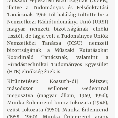
Műszaki Fejlesztési Bizottságnak (OMFB),
illetve a Tudományos és Felsőoktatási
Tanácsnak. 1966-tól haláláig töltötte be a
Nemzetközi Rádiótudományi Unió (URSI)
magyar nemzeti bizottságának elnöki
tisztét, de tagja volt a Tudományos Uniók
Nemzetközi Tanácsa (ICSU) nemzeti
bizottságának, a Műszaki Kutatásokat
Koordináló Tanácsnak, valamint a
Híradástechnikai Tudományos Egyesület
(HTE) elnökségének is.
Kitüntetései: Kossuth-díj kétszer,
másodszor Willoner Gedeonnal
megosztva (magyar állam, 1949, 1956);
Munka Érdemrend bronz fokozata (1948);
ezüst fokozata (1950); Munka Érdemrend
(1958, 1960); Munka Érdemrend arany