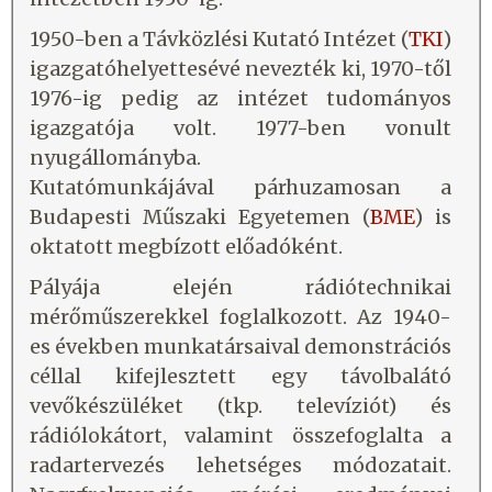
1950-ben a Távközlési Kutató Intézet (
TKI
)
igazgatóhelyettesévé nevezték ki, 1970-től
1976-ig pedig az intézet tudományos
igazgatója volt. 1977-ben vonult
nyugállományba.
Kutatómunkájával párhuzamosan a
Budapesti Műszaki Egyetemen (
BME
) is
oktatott megbízott előadóként.
Pályája elején rádiótechnikai
mérőműszerekkel foglalkozott. Az 1940-
es években munkatársaival demonstrációs
céllal kifejlesztett egy távolbalátó
vevőkészüléket (tkp. televíziót) és
rádiólokátort, valamint összefoglalta a
radartervezés lehetséges módozatait.