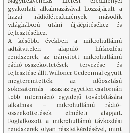
Nagyfrekvenciás mérési eredményei
gyakorlati alkalmazásával hozzájárult a
hazai rádiólétesítmények második
világháború utáni újjáépítéséhez és
fejlesztéséhez.
A későbbi években a mikrohullámú
adtátvitelen alapuló hírközlési
rendszerek, az irányított mikrohullámú
rádió-összeköttetések tervezése és
fejlesztése állt. Willoner Gedeonnal együtt
megteremtették az időosztású
sokcsatornás – azaz az egyetlen csatornán
több információ egyidejű továbbítására
alkalmas – mikrohullámú rádió-
összeköttetések elméleti alapjait.
Foglalkozott a mikrohullámú távközlési
rendszerek olyan részletkérdésével, mint