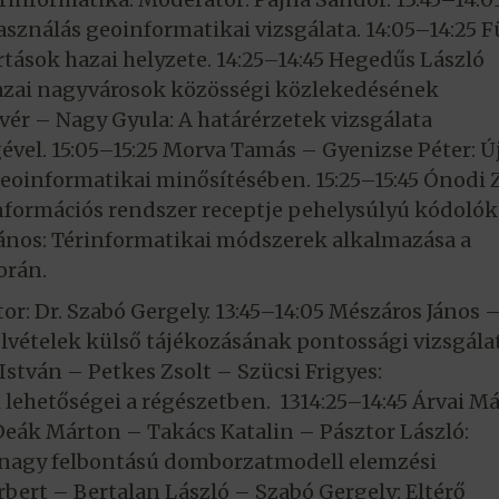
asználás geoinformatikai vizsgálata. 14:05–14:25 F
rtások hazai helyzete. 14:25–14:45 Hegedűs László
hazai nagyvárosok közösségi közlekedésének
ivér – Nagy Gyula: A határérzetek vizsgálata
ével. 15:05–15:25 Morva Tamás – Gyenizse Péter: Ú
oinformatikai minősítésében. 15:25–15:45 Ónodi 
 információs rendszer receptje pehelysúlyú kódoló
János: Térinformatikai módszerek alkalmazása a
orán.
or: Dr. Szabó Gergely. 13:45–14:05 Mészáros János 
elvételek külső tájékozásának pontossági vizsgálat
István – Petkes Zsolt – Szücsi Frigyes:
lehetőségei a régészetben. 1314:25–14:45 Árvai M
eák Márton – Takács Katalin – Pásztor László:
ő nagy felbontású domborzatmodell elemzési
rbert – Bertalan László – Szabó Gergely: Eltérő