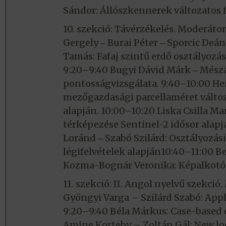
Sándor: Állószkennerek változatos f
10. szekció: Távérzékelés. Moderátor
Gergely ‒ Burai Péter ‒ Sporcic Deán
Tamás: Fafaj szintű erdő osztályozá
9:20–9:40 Bugyi Dávid Márk ‒ Mészá
pontosságvizsgálata. 9:40–10:00 Hen
mezőgazdasági parcellaméret változ
alapján. 10:00–10:20 Liska Csilla Ma
térképezése Sentinel-2 idősor alap
Loránd ‒ Szabó Szilárd: Osztályozás
légifelvételek alapján10:40–11:00 Be
Kozma-Bognár Veronika: Képalkotó 
11. szekció: II. Angol nyelvű szekció
Gyöngyi Varga – Szilárd Szabó: Appl
9:20–9:40 Béla Márkus: Case-based
Amine Korteby – Zoltán Gál: New l