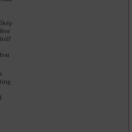
vőkép
ábor
ától?
dvar
s
sting
: