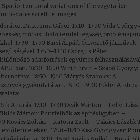
Spatio-temporal variations of the vegetation
multi-dates satellite images
oderátor: Dr. Kozma Gábor. 17:10–17:30 Vida György 
képesség módosítható területi egység problémáján
ekkel. 17:30–17:50 Barsi Árpád: Önvezető járművek
gítségével. 17:50–18:10 Csörgits Péter:
különböző adatforrások együttes felhasználásával
KAPU-ban. 18:30–18:50 Wirth Ervin ‒ Szabó György:
ternatívái. 18:50–19:10 Mátyás Szabolcs: A
 szervek gyakorlatában. 19:10–19:30 Pődör Andrea:
ztalatai
. Sik András. 17:10–17:30 Deák Márton – Lellei Lász
Miklós Márton: Pontfelhők az építésügyben –
0 Kovács Zoltán – Katona Zsolt – Takács László: T
 erdőterületeken. 17:50–18:10 Kiss Gyöngyvér: Poi
tközi piacra. 18:10–18:30 Kozics Anikó – Burai Pét