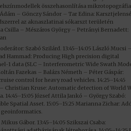
elszínmodellek összehasonlítása mikrotopográfia
k Ádám – Gönczy Sándor – Tar Edina: Karsztjelens
szerrel az aknaszlatinai sókarszt területén
alla Csilla – Mészáros György – Petrányi Bernadett:
ban
Moderátor: Szabó Szilárd. 13:45–14:05 László Mucsi 
 Hammad: Producing High precision digital
el-1 data (SLC – Interferometric Wide Swath Mode
5 Zoltán Fazekas – Balázs Németh – Péter Gáspár:
uise control for heavy road vehicles. 14:25–14:45
– Christian Kruse: Automatic detection of World Wa
. 14:45–15:05 József Attila Jankó – György Szabó:
le Spatial Asset. 15:05–15:25 Marianna Zichar: Ad
 geoinformatics.
. Mikus Gábor. 13:45–14:05 Szikszai Csaba:
zottsági adatbázisának létrehozása. 14:05–14:25 