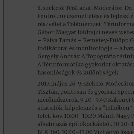
8. szekció: Tér& adat. Moderátor: Dr
Fentrol.hu üzemeltetése és fejleszt
részvétel a Többnemzeti Térinform
Gábor: Magyar földrajzi nevek webe
– Palya Tamás – Remetey-Fülöpp Gá
indikátorai és monitoringja – a haz
Gergely András: A Topográfia térin
A Térinformatika gyakorlat oktatás
hasonlóságok és különbségek.
2017. május 26. 9. szekció. Moderáto
Tisztán, pontosan és gyorsan Spectr
mérőműszerek. 9:20–9:40 Kákonyi Gá
adatsilók, képelemzés a “felhőben”.
folyt. köv. 10:00–10:20 Mándi Nagy 
alkalmazás építőkockákból. 10:20–1
BLK 360. 10:40–11:00 Vízhányó Józse