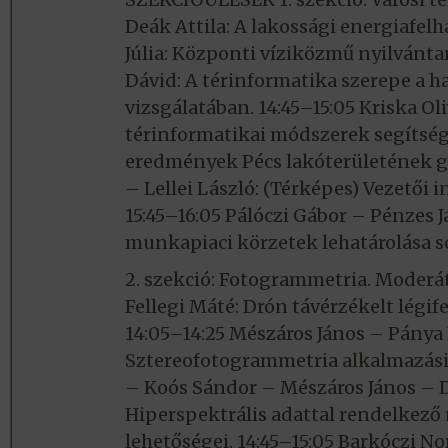
Deák Attila: A lakossági energiafelh
Júlia: Központi víziközmű nyilvánta
Dávid: A térinformatika szerepe a 
vizsgálatában. 14:45–15:05 Kriska Ol
térinformatikai módszerek segítség
eredmények Pécs lakóterületének ge
– Lellei László: (Térképes) Vezetői
15:45–16:05 Pálóczi Gábor – Pénzes 
munkapiaci körzetek lehatárolása s
2. szekció: Fotogrammetria. Moderát
Fellegi Máté: Drón távérzékelt légif
14:05–14:25 Mészáros János – Pánya 
Sztereofotogrammetria alkalmazási 
– Koós Sándor – Mészáros János – D
Hiperspektrális adattal rendelkez
lehetőségei. 14:45–15:05 Barkóczi No