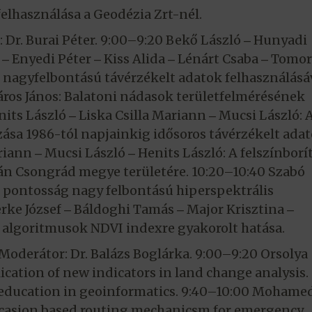
elhasználása a Geodézia Zrt-nél.
: Dr. Burai Péter. 9:00–9:20 Bekő László ‒ Hunyadi
 ‒ Enyedi Péter ‒ Kiss Alida ‒ Lénárt Csaba ‒ Tomor
s nagyfelbontású távérzékelt adatok felhasználásáv
ros János: Balatoni nádasok területfelmérésének
its László ‒ Liska Csilla Mariann ‒ Mucsi László: 
ása 1986-tól napjainkig idősoros távérzékelt ada
riann ‒ Mucsi László ‒ Henits László: A felszínborí
ján Csongrád megye területére. 10:20–10:40 Szabó
i pontosság nagy felbontású hiperspektrális
rke József ‒ Báldoghi Tamás ‒ Major Krisztina ‒
algoritmusok NDVI indexre gyakorolt hatása.
. Moderátor: Dr. Balázs Boglárka. 9:00–9:20 Orsolya
ication of new indicators in land change analysis.
 education in geoinformatics. 9:40–10:00 Mohame
ocasion based routing mechanicsm for emergency