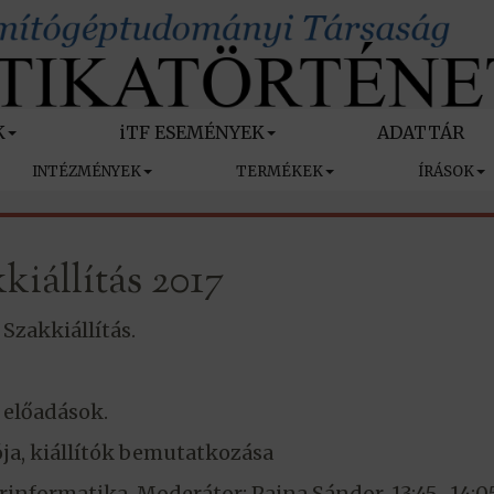
K
iTF ESEMÉNYEK
ADATTÁR
INTÉZMÉNYEK
TERMÉKEK
ÍRÁSOK
kiállítás 2017
 Szakkiállítás.
s előadások.
ója, kiállítók bemutatkozása
rinformatika. Moderátor: Pajna Sándor. 13:45–14:0