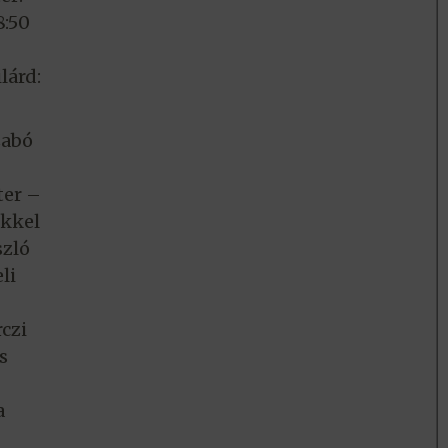
8:50
lárd:
zabó
ter –
ökkel
szló
li
czi
s
a