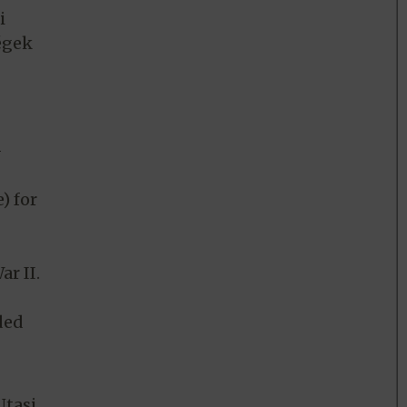
i
égek
–
) for
r II.
ded
Utasi