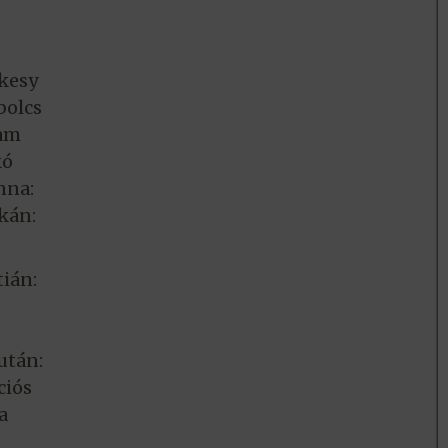
kesy
bolcs
ram
kó
nna:
kán:
tián:
után:
ciós
a