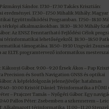
. Pázmányi Sándor. 17:10–17:30 Takács Krisztián:
ési eredményei. 17:30–17:50 Mihalik Mihály: Magyar
atikai Együttműködési Programban. 17:50–18:10 Mi
s térképi alkalmazásokban. 18:10–18:30 Mihály Sza
bor: Az ENSZ Fenntartható Fejlődési Célok prog
ai térinformatikai lehetőségekről. 18:30–18:50 Pat
formatikai támogatása. 18:50–19:10 Ungvári Zsuzsa
a az ELTE programtervező informatikus mestersza
r: Kákonyi Gábor. 9:00–9:20 Érsek Ákos ‒ Pap Krisz
a Precision és South Navigation GNSS és optikai
bor: A képfeldolgozás jelene/jövője: hatalmas
 9:40–10:00 Kristóf Dániel: Térinformatika a FÖMI 
Péter ‒ Prajczer Tamás ‒ Nyőgéri Gábor: Egy navigá
0:40 Pallos Péter: Zsebemben a szkennerem ‒ Leic
f: Alkalmazott térinformatika. 11:00–11:20 Stenzel