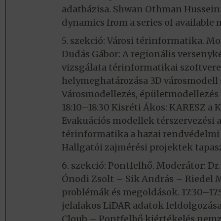
adatbázisa. Shwan Othman Hussein: 
dynamics from a series of available 
5. szekció: Városi térinformatika. M
Dudás Gábor: A regionális verseny
vizsgálata térinformatikai szoftver
helymeghatározása 3D városmodell se
Városmodellezés, épületmodellezés 
18:10–18:30 Kisréti Ákos: KARESZ a 
Evakuációs modellek térszervezési al
térinformatika a hazai rendvédelmi
Hallgatói zajmérési projektek tapas
6. szekció: Pontfelhő. Moderátor: Dr
Ónodi Zsolt – Sik András – Riedel 
problémák és megoldások. 17:30–17:5
jelalakos LiDAR adatok feldolgozása
Cloub – Pontfelhő kiértékelés nemze