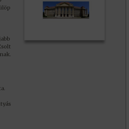
ülöp
jabb
Zsolt
knak.
–
a.
átyás