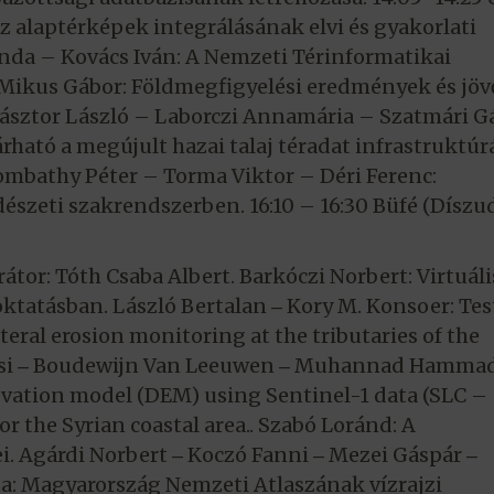
az alaptérképek integrálásának elvi és gyakorlati
inda – Kovács Iván: A Nemzeti Térinformatikai
 Mikus Gábor: Földmegfigyelési eredmények és jö
Pásztor László – Laborczi Annamária – Szatmári G
árható a megújult hazai talaj téradat infrastruktúr
ombathy Péter – Torma Viktor – Déri Ferenc:
észeti szakrendszerben. 16:10 – 16:30 Büfé (Díszu
rátor: Tóth Csaba Albert. Barkóczi Norbert: Virtuáli
oktatásban. László Bertalan ‒ Kory M. Konsoer: Te
teral erosion monitoring at the tributaries of the
ucsi ‒ Boudewijn Van Leeuwen ‒ Muhannad Hammad
evation model (DEM) using Sentinel-1 data (SLC –
 the Syrian coastal area.. Szabó Loránd: A
i. Agárdi Norbert ‒ Koczó Fanni ‒ Mezei Gáspár ‒
: Magyarország Nemzeti Atlaszának vízrajzi