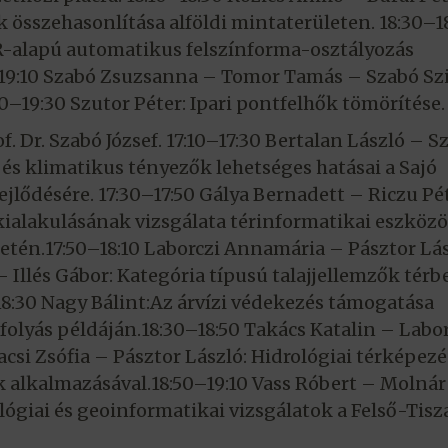
sszehasonlítása alföldi mintaterületen. 18:30–1
R-alapú automatikus felszínforma-osztályozás
–19:10 Szabó Zsuzsanna – Tomor Tamás – Szabó Szi
10–19:30 Szutor Péter: Ipari pontfelhők tömörítése.
of. Dr. Szabó József. 17:10–17:30 Bertalan László – S
 és klimatikus tényezők lehetséges hatásai a Sajó
lődésére. 17:30–17:50 Gálya Bernadett – Riczu Pé
kialakulásának vizsgálata térinformatikai eszköz
ületén.17:50–18:10 Laborczi Annamária – Pásztor Lá
Illés Gábor: Kategória típusú talajjellemzők térbe
18:30 Nagy Bálint:Az árvízi védekezés támogatása
folyás példáján.18:30–18:50 Takács Katalin – Labor
si Zsófia – Pásztor László: Hidrológiai térképezé
k alkalmazásával.18:50–19:10 Vass Róbert – Molnár
ógiai és geoinformatikai vizsgálatok a Felső-Tisz