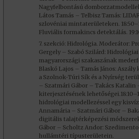
Nagyfelbontású domborzatmodellek ö
Látos Tamás – Telbisz Tamás: LIDA
szlovéniai mintaterületeken. 18:50
Fluviális formakincs detektálás. 19:
7. szekció: Hidrológia. Moderátor: Pr
Gergely – Szabó Szilárd: Hidrológiai
magyarországi szakaszának mederfej
Blaskó Lajos – Tamás János: Aszály 
a Szolnok-Túri Sík és a Nyírség ter
– Szatmári Gábor – Takács Katalin – 
kiterjesztésének lehetőségei.18:10–
hidrológiai modellezéssel egy kisvíz
Annamária – Szatmári Gábor – Bakac
digitális talajtérképezési módszere
Gábor – Scholtz Andor: Szedimentol
hullámtéri típusterületein.