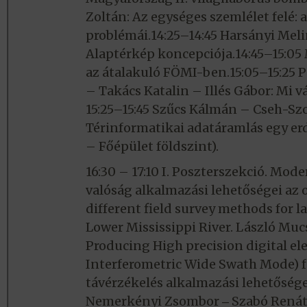
Zoltán: Az egységes szemlélet felé: 
problémái.14:25–14:45 Harsányi Mel
Alaptérkép koncepciója.14:45–15:05
az átalakuló FÖMI-ben.15:05–15:25 
– Takács Katalin – Illés Gábor: Mi v
15:25–15:45 Szűcs Kálmán – Cseh-Sz
Térinformatikai adatáramlás egy erd
– Főépület földszint).
16:30 – 17:10 I. Poszterszekció. Mode
valóság alkalmazási lehetőségei az 
different field survey methods for la
Lower Mississippi River. László M
Producing High precision digital el
Interferometric Wide Swath Mode) for
távérzékelés alkalmazási lehetősége
Nemerkényi Zsombor ‒ Szabó Renáta