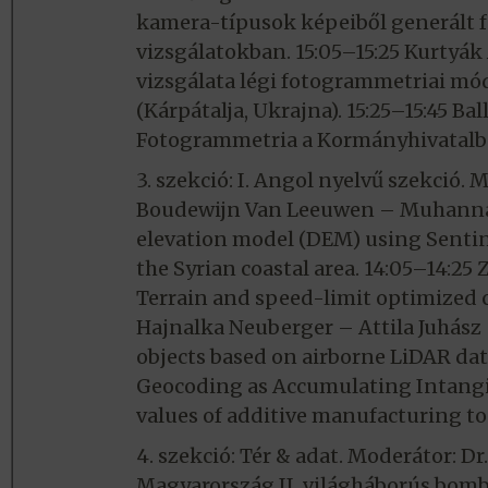
kamera-típusok képeiből generált f
vizsgálatokban. 15:05–15:25 Kurtyá
vizsgálata légi fotogrammetriai mód
(Kárpátalja, Ukrajna). 15:25–15:45 B
Fotogrammetria a Kormányhivatal
3. szekció: I. Angol nyelvű szekció. 
Boudewijn Van Leeuwen – Muhannad
elevation model (DEM) using Sentin
the Syrian coastal area. 14:05–14:2
Terrain and speed-limit optimized cr
Hajnalka Neuberger – Attila Juhász 
objects based on airborne LiDAR data
Geocoding as Accumulating Intangib
values of additive manufacturing to
4. szekció: Tér & adat. Moderátor: Dr
Magyarország II. világháborús bombá