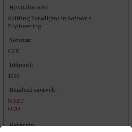
Hivatalos név:
Shifting Paradigms in Software
Engineering
Sorozat:
CON
Időpont:
1992
Rendező szervek:
NJSZT
OCG
Helyszín: