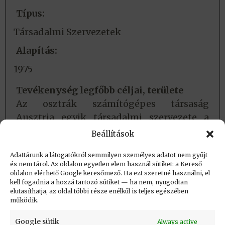
Típus:
Társadalmi Szervezetek
Alapítás:
1975
Tevékenység legfőbb céljai, területe
Az osztrák számítógépes társaság
Ausztria egyik társadalmi szervezete a
számítástechnika területén. Ausztriát e
Beállítások
társaság képviseli az IFIP-ben.
Adattárunk a látogatókról semmilyen személyes adatot nem gyűjt
és nem tárol. Az oldalon egyetlen elem használ sütiket: a Kereső
oldalon elérhető Google keresőmező. Ha ezt szeretné használni, el
Létrehozva: 2018.02.02. 15:26
kell fogadnia a hozzá tartozó sütiket — ha nem, nyugodtan
elutasíthatja, az oldal többi része enélkül is teljes egészében
Utolsó módosítás: 2018.02.02. 16:07
működik.
Google sütik
Always active