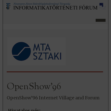
OpenShow’96
OpenShow’96 Internet Village and Forum
Hivatalos név: