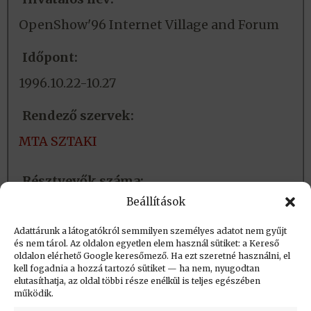
OpenShow'96 Internet Village and Forum
Időpont:
1996.10.22-10.27
Rendező szervek:
MTA SZTAKI
Résztvevők száma:
Beállítások
200 fő
Adattárunk a látogatókról semmilyen személyes adatot nem gyűjt
és nem tárol. Az oldalon egyetlen elem használ sütiket: a Kereső
Létrehozva (post_date): 2017.10.26. 21:14
oldalon elérhető Google keresőmező. Ha ezt szeretné használni, el
Utolsó módosítás (post_modified): 2022.01.05.
kell fogadnia a hozzá tartozó sütiket — ha nem, nyugodtan
elutasíthatja, az oldal többi része enélkül is teljes egészében
20:11
működik.