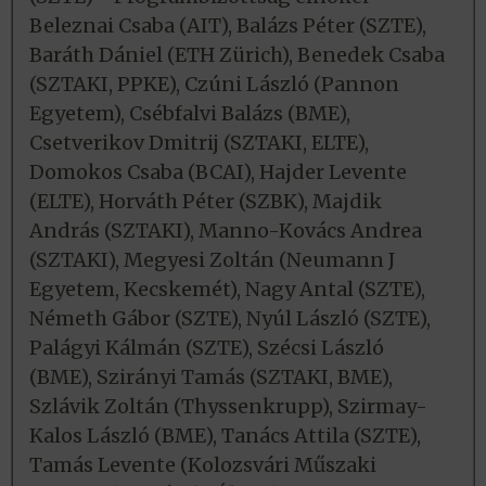
Beleznai Csaba (AIT), Balázs Péter (SZTE),
Baráth Dániel (ETH Zürich), Benedek Csaba
(SZTAKI, PPKE), Czúni László (Pannon
Egyetem), Csébfalvi Balázs (BME),
Csetverikov Dmitrij (SZTAKI, ELTE),
Domokos Csaba (BCAI), Hajder Levente
(ELTE), Horváth Péter (SZBK), Majdik
András (SZTAKI), Manno-Kovács Andrea
(SZTAKI), Megyesi Zoltán (Neumann J
Egyetem, Kecskemét), Nagy Antal (SZTE),
Németh Gábor (SZTE), Nyúl László (SZTE),
Palágyi Kálmán (SZTE), Szécsi László
(BME), Szirányi Tamás (SZTAKI, BME),
Szlávik Zoltán (Thyssenkrupp), Szirmay-
Kalos László (BME), Tanács Attila (SZTE),
Tamás Levente (Kolozsvári Műszaki