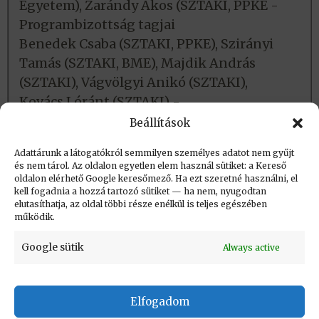
Egyetem), Zarándy Ákos (SZTAKI, PPKE -
Programbizottság tagjai
Benedek Csaba (SZTAKI, PPKE), Szirányi
Tamás (SZTAKI, BME), Majdik András
(SZTAKI), Vágvölgyi Anikó (SZTAKI),
Kovács Lóránt (SZTAKI) -
Szervezőbizottság
Beállítások
Adattárunk a látogatókról semmilyen személyes adatot nem gyűjt
és nem tárol. Az oldalon egyetlen elem használ sütiket: a Kereső
Létrehozva (post_date): 2021.06.19. 11:10
oldalon elérhető Google keresőmező. Ha ezt szeretné használni, el
Utolsó módosítás (post_modified): 2024.02.15.
kell fogadnia a hozzá tartozó sütiket — ha nem, nyugodtan
elutasíthatja, az oldal többi része enélkül is teljes egészében
09:40
működik.
Google sütik
Always active
Elfogadom
KAPCSOLAT
|
Impresszum
|
Felhasználási