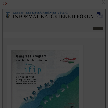
X
‹
›