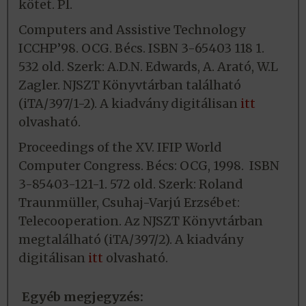
kötet. Pl.
Computers and Assistive Technology
ICCHP’98. OCG. Bécs. ISBN 3-65403 118 1.
532 old. Szerk: A.D.N. Edwards, A. Arató, W.L
Zagler. NJSZT Könyvtárban található
(iTA/397/1-2). A kiadvány digitálisan
itt
olvasható.
Proceedings of the XV. IFIP World
Computer Congress. Bécs: OCG, 1998. ISBN
3-85403-121-1.
572 old.
Szerk: Roland
Traunmüller, Csuhaj-Varjú Erzsébet:
Telecooperation. Az NJSZT Könyvtárban
megtalálható (iTA/397/2). A kiadvány
digitálisan
itt
olvasható.
Egyéb megjegyzés: