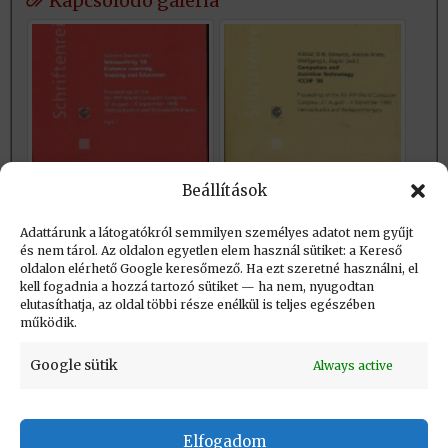
Kapcsolódó galéria
Beállítások
Adattárunk a látogatókról semmilyen személyes adatot nem gyűjt
és nem tárol. Az oldalon egyetlen elem használ sütiket: a Kereső
Létrehozva (post_date): 2016.04.03. 17:24
oldalon elérhető Google keresőmező. Ha ezt szeretné használni, el
Utolsó módosítás (post_modified): 2023.07.17.
kell fogadnia a hozzá tartozó sütiket — ha nem, nyugodtan
elutasíthatja, az oldal többi része enélkül is teljes egészében
19:06
működik.
Google sütik
Always active
Elfogadom