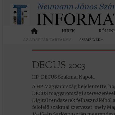
HÍREK
RÓLUN
SZEMÉLYEK
DECUS 2003
HP-DECUS Szakmai Napok.
A HP Magyarország bejelentette, ho
DECUS magyarországi szervezetével
Digital rendszerek felhasználóiból
felölelő szakmai szervezet, mely M
14-15-én Sarlóspusztán megrendez