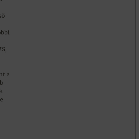
ső
z
óbbi
MS,
nt a
bb
k
se