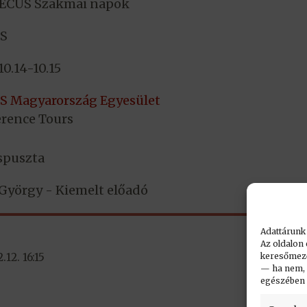
ECUS Szakmai napok
S
10.14-10.15
 Magyarország Egyesület
rence Tours
spuszta
György - Kiemelt előadó
Adattárunk
Az oldalon 
keresőmező.
12. 16:15
— ha nem, n
egészében