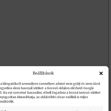
Beállítások
 a látogatókról semmilyen személyes adatot nem gyűjt és nem tárol.
egyetlen elem használ sütiket: a Kereső oldalon elérhető Google
 Ha ezt szeretné használni, el kell fogadnia a hozzá tartozó sütiket
yugodtan elutasíthatja, az oldal többi része enélkül is teljes
 működik.