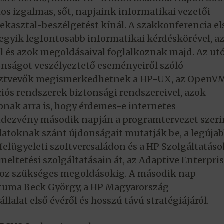
s izgalmas, sőt, napjaink informatikai vezetői
ekasztal-beszélgetést kínál. A szakkonferencia el
egyik legfontosabb informatikai kérdéskörével, a
l és azok megoldásaival foglalkoznak majd. Az ut
onságot veszélyeztető eseményeiről szóló
észtvevők megismerkedhetnek a HP-UX, az OpenV
ciós rendszerek biztonsági rendszereivel, azok
apnak arra is, hogy érdemes-e internetes
endezvény második napján a programtervezet szeri
latoknak szánt újdonságait mutatják be, a legúja
elügyeleti szoftvercsaládon és a HP Szolgáltatáso
meltetési szolgáltatásain át, az Adaptive Enterpri
sához szükséges megoldásokig. A második nap
uma Beck György, a HP Magyarország
lalat első évéről és hosszú távú stratégiájáról.