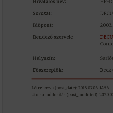
Hivatalos név:
HP-D
Sorozat:
DECU
Időpont:
2003.
Rendező szervek:
DECUS
Confe
Helyszín:
Sarló
Főszereplők:
Beck 
Létrehozva (post_date): 2018.07.06. 14:56
Utolsó módosítás (post_modified): 2020.02.