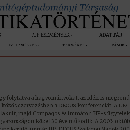
K
iTF ESEMÉNYEK
ADATTÁR
INTÉZMÉNYEK
TERMÉKEK
ÍRÁSOK
gy folytatva a hagyományokat, az idén is megrend
 közös szervezésben a DECUS konferenciát. A DEC
 alakult, majd Compaqos és immáron HP-s ügyfeleke
agyarországon közel 30 éve működik. A 2003. októ
ésre kerülő, immár HP-DECUS Szakmai Napok 200