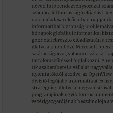
néven futó rendezvénysorozat számo
számára létfontosságú előadást, ker
napi előadásai elsősorban napjaink 
informatikai biztonság problémáiva
hónapok globális informatikai bizt
gondolatébresztő előadásután a r
illetve a különböző Microsoft operá
sajátosságaival, valamint választ k
tartalomszűréssel foglalkozni. A r
HP szakemberei a vállalat nagyválla
nyomtatóktól kezdve, az OpenView f
divízió legújabb informatikai és üze
stratégiáig, illetve a megvalósítá
programjának egyik fontos moment
vezérigazgatójának beszámolója a vál