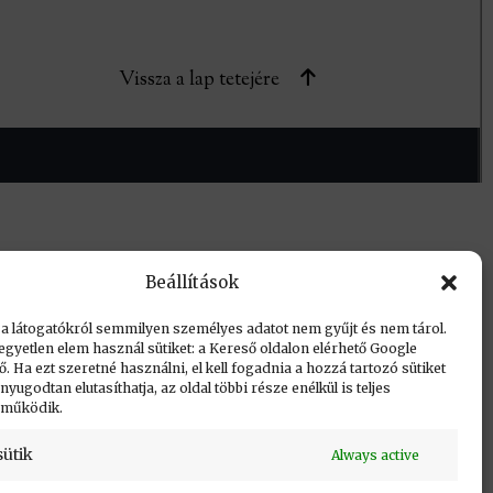
Vissza a lap tetejére
Beállítások
 a látogatókról semmilyen személyes adatot nem gyűjt és nem tárol.
egyetlen elem használ sütiket: a Kereső oldalon elérhető Google
 Ha ezt szeretné használni, el kell fogadnia a hozzá tartozó sütiket
yugodtan elutasíthatja, az oldal többi része enélkül is teljes
 működik.
sütik
Always active