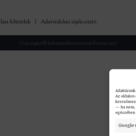
lási feltételek
|
Adatvédelmi tájékoztató
Copyright © Informatikatörténeti Fórum 2017
Adattárunk
Az oldalon 
keresőmező.
— ha nem, n
egészében
Google 