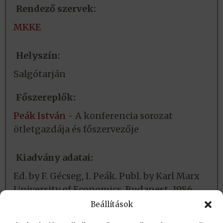
Rendező szervek:
MKKE
Helyszín:
Salgótarján
Főszereplők:
Peák István
- A konferencia sorozat
ötletgazdája és főszervezője
Kiadvány adatai:
Ed. by F. Gécseg, I. Peák. Publ. by Karl Marx
University of Economics, Budapest, 1986.
ISSN: 0134-1596.
Beállítások