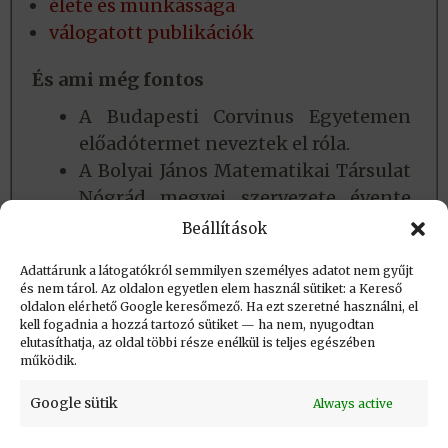
élete és munkássága
válogatott publikációk
És ami még fontos
A Budapesti Corvinus Egyetemen
előadótermet neveztek el róla.
A Bolyai János Matematikai Társulat
Nógrád megyei szervezete évente
Peák István matematikai versenyt
Beállítások
szervez.
Adattárunk a látogatókról semmilyen személyes adatot nem gyűjt
és nem tárol. Az oldalon egyetlen elem használ sütiket: a Kereső
oldalon elérhető Google keresőmező. Ha ezt szeretné használni, el
Létrehozva: 2016.07.02. 09:50
kell fogadnia a hozzá tartozó sütiket — ha nem, nyugodtan
elutasíthatja, az oldal többi része enélkül is teljes egészében
Utolsó módosítás: 2023.12.02. 14:07
működik.
Google sütik
Always active