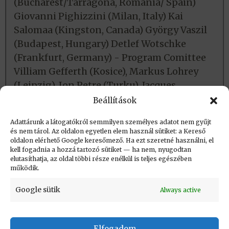
(Bucharest/Tarragona, Romania/ Spain)
Giovanni Pighizzini (Milan, Italy) Kai
Salomaa (Kingston, Canada) György Vaszil
(Budapest, Hungary) Detlef Wotschke
(Frankfurt, Germany) - Program Comittee
Villiam Gefferth (Kosice), Markus Lohrey
(Leipzig), Ion Petre (Turku), Jacques
Sakarovitch (Paris) - Invited Papers
Beállítások
Adattárunk a látogatókról semmilyen személyes adatot nem gyűjt
és nem tárol. Az oldalon egyetlen elem használ sütiket: a Kereső
Létrehozva (post_date): 2017.12.09. 12:27
oldalon elérhető Google keresőmező. Ha ezt szeretné használni, el
Utolsó módosítás (post_modified): 2023.11.03.
kell fogadnia a hozzá tartozó sütiket — ha nem, nyugodtan
elutasíthatja, az oldal többi része enélkül is teljes egészében
10:05
működik.
Google sütik
Always active
Elfogadom