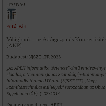
iTA/1540
Futó Iván
Világbank – az Adóigazgatás Korszerűsíté
(AKP)
Budapest: NJSZT iTF, 2023.
„Az APEH informatika története” című rendezvénye
előadás, a Neumann János Számítógép-tudományi 
Informatikatörténeti Fórum (NJSZT iTF) „Nagy
Számítástechnikai Műhelyek” sorozatában az Óbud
Egyetemen (ÓE). (2023.10.13
Esemény rövid neve:
APEH