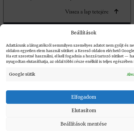
Vissza a lap tetejére
Copyright © Informatikatörténeti Fórum 2017
Beállítások
Adattárunk a látogatókról semmilyen személyes adatot nem gyűjt és ne
oldalon egyetlen elem használ sütiket: a Kereső oldalon elérhető Goog
Ha ezt szeretné használni, el kell fogadnia a hozzá tartozó sütiket — h
nyugodtan elutasíthatja, az oldal többi része enélkül is teljes egészébe
Google sütik
Alw
Elfogadom
Elutasítom
Beállítások mentése