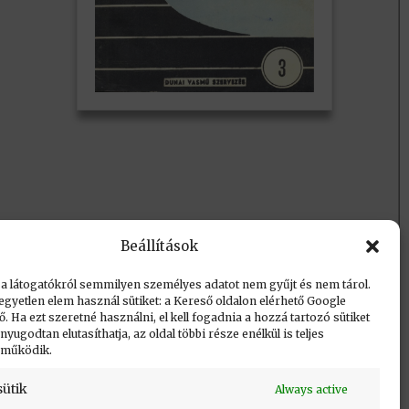
Beállítások
 a látogatókról semmilyen személyes adatot nem gyűjt és nem tárol.
egyetlen elem használ sütiket: a Kereső oldalon elérhető Google
 Ha ezt szeretné használni, el kell fogadnia a hozzá tartozó sütiket
yugodtan elutasíthatja, az oldal többi része enélkül is teljes
 működik.
sütik
Always active