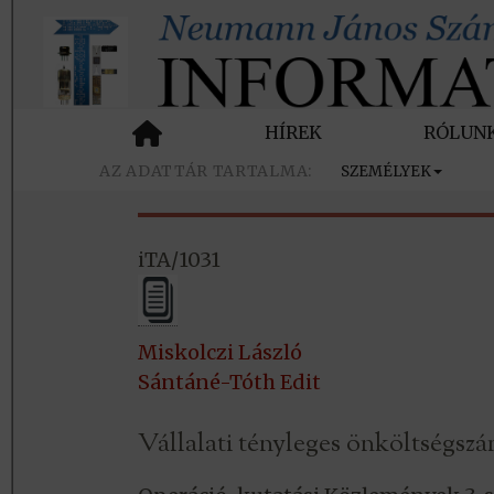
HÍREK
RÓLUN
SZEMÉLYEK
iTA/1031
Miskolczi László
Sántáné-Tóth Edit
Vállalati tényleges önköltségsz