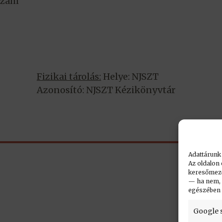
szám
Fizikai tárolás:
Helye: NJSZT
Azonosító: NJSZT Kézikönyvtár
Adattárunk
Az oldalon 
keresőmező.
— ha nem, n
egészében
Google 