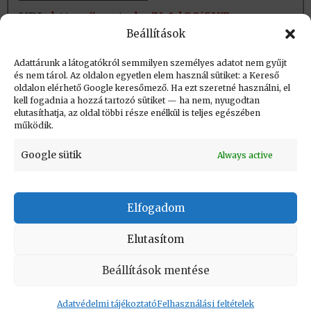
URL:
https://youtu.be/Ye1dQ9i5XTc
Beállítások
Fizikai tárolás:
Nincs
Adattárunk a látogatókról semmilyen személyes adatot nem gyűjt
és nem tárol. Az oldalon egyetlen elem használ sütiket: a Kereső
oldalon elérhető Google keresőmező. Ha ezt szeretné használni, el
Létrehozva: 2019.06.04. 12:30
kell fogadnia a hozzá tartozó sütiket — ha nem, nyugodtan
elutasíthatja, az oldal többi része enélkül is teljes egészében
Utolsó módosítás: 2023.09.01. 20:44
működik.
Google sütik
Always active
Elfogadom
KAPCSOLAT
|
Impresszum
|
Felhasználási
feltételek
|
Adatvédelmi tájékoztató
Elutasítom
Vissza a lap tetejére
Beállítások mentése
Adatvédelmi tájékoztató
Felhasználási feltételek
Copyright © Informatikatörténeti Fórum 2017