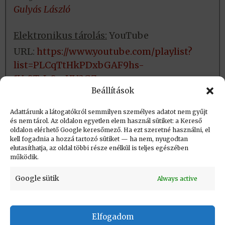
Gulyás László
Elektronikus tárolás:
YouTube
URL:
https://www.youtube.com/playlist?
list=PLCqTtHkPDxbGAF9hs-
1Vc8TeJy8mHV3GZ
Beállítások
Fizikai tárolás:
Nincs
Adattárunk a látogatókról semmilyen személyes adatot nem gyűjt
és nem tárol. Az oldalon egyetlen elem használ sütiket: a Kereső
oldalon elérhető Google keresőmező. Ha ezt szeretné használni, el
Létrehozva: 2023.06.19. 13:59
kell fogadnia a hozzá tartozó sütiket — ha nem, nyugodtan
elutasíthatja, az oldal többi része enélkül is teljes egészében
Utolsó módosítás: 2023.09.01. 20:48
működik.
Google sütik
Always active
Elfogadom
KAPCSOLAT
|
Impresszum
|
Felhasználási