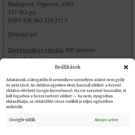
Budapest: Typotex, 2013.
137-182 pp.
ISBN 978 963 279 271 2
Életrajzi írás
Elektronikus tárolás:
WP szerver
Tárhely:
havass_fejezet
Beállítások
Fizikai tárolás:
Nincs
Adattárunk a látogatókról semmilyen személyes adatot nem gyűjt
és nem tárol. Az oldalon egyetlen elem használ sütiket: a Kereső
oldalon elérhető Google keresőmező. Ha ezt szeretné használni, el
Létrehozva: 2017.06.08. 14:18
kell fogadnia a hozzá tartozó sütiket — ha nem, nyugodtan
elutasíthatja, az oldal többi része enélkül is teljes egészében
Utolsó módosítás: 2023.09.01. 20:39
működik.
Google sütik
Always active