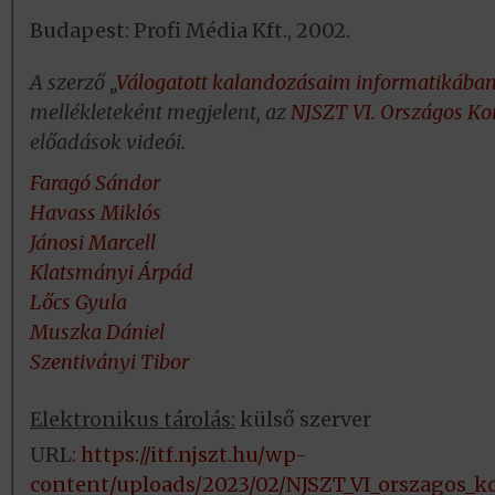
Budapest: Profi Média Kft., 2002.
A szerző „
Válogatott kalandozásaim informatikában
mellékleteként megjelent, az
NJSZT VI. Országos K
előadások videói.
Faragó Sándor
Havass Miklós
Jánosi Marcell
Klatsmányi Árpád
Lőcs Gyula
Muszka Dániel
Szentiványi Tibor
Elektronikus tárolás:
külső szerver
URL:
https://itf.njszt.hu/wp-
content/uploads/2023/02/NJSZT_VI_orszagos_k