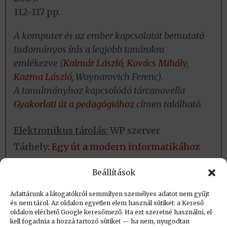
112-117 pp.
A komputer és az ember kapcsolatát bemutató
tudományos írás a legjobb tanárokra
emlékezve (
Kalmár László
,
Kovács Mihály
,
Kozma László
, Woynarovich Ferenc).
A tanulmányhoz kapcsolódó tárcanovella
Gyakorlati út a pedagógiához
címen található.
Elektronikus tárolás:
WP szerver
Tárhely:
Egy út a modern informatikához
Fizikai tárolás:
Helye: NJSZT
Beállítások
Azonosító: Kézikönyvtár
Adattárunk a látogatókról semmilyen személyes adatot nem gyűjt
és nem tárol. Az oldalon egyetlen elem használ sütiket: a Kereső
oldalon elérhető Google keresőmező. Ha ezt szeretné használni, el
Létrehozva: 2021.07.27. 12:54
kell fogadnia a hozzá tartozó sütiket — ha nem, nyugodtan