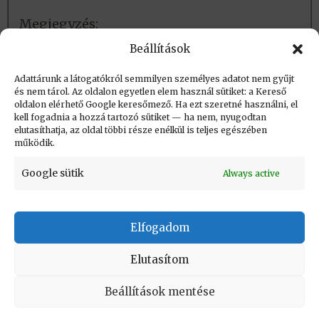
Megjegyzés:
KKVMF – Kandó Kálmán Villamosipari
Beállítások
Műszaki Főiskola
Adattárunk a látogatókról semmilyen személyes adatot nem gyűjt
és nem tárol. Az oldalon egyetlen elem használ sütiket: a Kereső
oldalon elérhető Google keresőmező. Ha ezt szeretné használni, el
Létrehozva: 2023.05.16. 09:44
kell fogadnia a hozzá tartozó sütiket — ha nem, nyugodtan
elutasíthatja, az oldal többi része enélkül is teljes egészében
Utolsó módosítás: 2023.09.01. 20:48
működik.
Google sütik
Always active
Elfogadom
KAPCSOLAT
|
Impresszum
|
Felhasználási
feltételek
|
Adatvédelmi tájékoztató
Elutasítom
Vissza a lap tetejére
Beállítások mentése