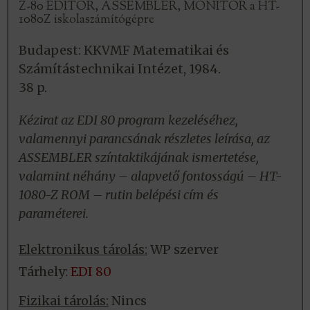
Z-80 EDITOR, ASSEMBLER, MONITOR a HT-
1080Z iskolaszámítógépre
Budapest: KKVMF Matematikai és
Számítástechnikai Intézet, 1984.
38 p.
Kézirat az EDI 80 program kezeléséhez,
valamennyi parancsának részletes leírása, az
ASSEMBLER színtaktikájának ismertetése,
valamint néhány – alapvető fontosságú – HT-
1080-Z ROM – rutin belépési cím és
paraméterei.
Elektronikus tárolás:
WP szerver
Tárhely:
EDI 80
Fizikai tárolás:
Nincs