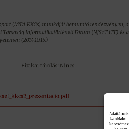
)
soport (MTA KKCs) munkáját bemutató rendezvényen, a
ársaság Informatikatörténeti Fórum (NJSzT iTF) és a
etemen (2014.10.15.)
Fizikai tárolás:
Nincs
zsef_kkcs2_prezentacio.pdf
Adattárunk
Az oldalon 
keresőmező.