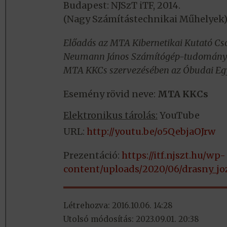
Budapest: NJSzT iTF, 2014.
(Nagy Számítástechnikai Műhelyek
Előadás az MTA Kibernetikai Kutató C
Neumann János Számítógép-tudományi T
MTA KKCs szervezésében az Óbudai Egy
Esemény rövid neve:
MTA KKCs
Elektronikus tárolás:
YouTube
URL:
http://youtu.be/o5QebjaOJrw
Prezentáció:
https://itf.njszt.hu/wp-
content/uploads/2020/06/drasny_jo
Létrehozva: 2016.10.06. 14:28
Utolsó módosítás: 2023.09.01. 20:38