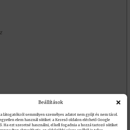
z
Beállítások
 a látogatókról semmilyen személyes adatot nem gyűjt és nem tárol.
egyetlen elem használ sütiket: a Kereső oldalon elérhető Google
 Ha ezt szeretné használni, el kell fogadnia a hozzá tartozó sütiket