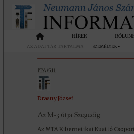
HÍREK
RÓLUN
SZEMÉLYEK
iTA/511
Drasny József
Az M-3 útja Szegedig
Az MTA Kibernetikai Kuattó Csopor